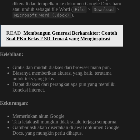
dikenali dan tempelkan ke dokumen Google Docs baru
atau unduh sebagai file Word (
>
>
File
Download
).
Microsoft Word (.docx)
READ
Membangun Generasi Berkarakter: Contoh
Soal PKn Kelas 2 SD Tema 4 yang Menginspirasi
Kelebihan:
Gratis dan mudah diakses dari browser mana pun.
Biasanya memberikan akurasi yang baik, terutama
untuk teks yang jelas.
Dapat diakses dari perangkat apa pun yang memiliki
koneksi internet.
Kekurangan:
Memerlukan akun Google.
Tata letak asli mungkin tidak selalu terjaga sempurna.
Gambar asli akan disertakan di awal dokumen Google
Docs, yang mungkin perlu dihapus.