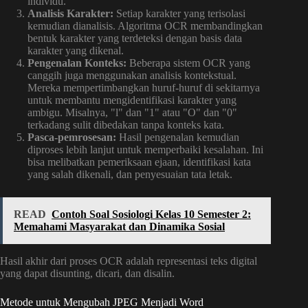
individu.
Analisis Karakter:
Setiap karakter yang terisolasi
kemudian dianalisis. Algoritma OCR membandingkan
bentuk karakter yang terdeteksi dengan basis data
karakter yang dikenal.
Pengenalan Konteks:
Beberapa sistem OCR yang
canggih juga menggunakan analisis kontekstual.
Mereka mempertimbangkan huruf-huruf di sekitarnya
untuk membantu mengidentifikasi karakter yang
ambigu. Misalnya, "l" dan "1" atau "O" dan "0"
terkadang sulit dibedakan tanpa konteks kata.
Pasca-pemrosesan:
Hasil pengenalan kemudian
diproses lebih lanjut untuk memperbaiki kesalahan. Ini
bisa melibatkan pemeriksaan ejaan, identifikasi kata
yang salah dikenali, dan penyesuaian tata letak.
READ
Contoh Soal Sosiologi Kelas 10 Semester 2:
Memahami Masyarakat dan Dinamika Sosial
Hasil akhir dari proses OCR adalah representasi teks digital
yang dapat disunting, dicari, dan disalin.
Metode untuk Mengubah JPEG Menjadi Word