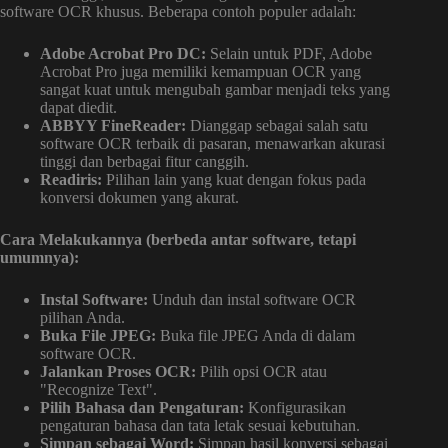
software OCR khusus. Beberapa contoh populer adalah:
Adobe Acrobat Pro DC:
Selain untuk PDF, Adobe
Acrobat Pro juga memiliki kemampuan OCR yang
sangat kuat untuk mengubah gambar menjadi teks yang
dapat diedit.
ABBYY FineReader:
Dianggap sebagai salah satu
software OCR terbaik di pasaran, menawarkan akurasi
tinggi dan berbagai fitur canggih.
Readiris:
Pilihan lain yang kuat dengan fokus pada
konversi dokumen yang akurat.
Cara Melakukannya (berbeda antar software, tetapi
umumnya):
Instal Software:
Unduh dan instal software OCR
pilihan Anda.
Buka File JPEG:
Buka file JPEG Anda di dalam
software OCR.
Jalankan Proses OCR:
Pilih opsi OCR atau
"Recognize Text".
Pilih Bahasa dan Pengaturan:
Konfigurasikan
pengaturan bahasa dan tata letak sesuai kebutuhan.
Simpan sebagai Word:
Simpan hasil konversi sebagai