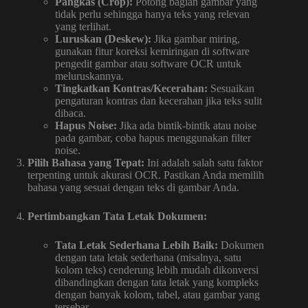
Pangkas (Crop):
Potong bagian gambar yang
tidak perlu sehingga hanya teks yang relevan
yang terlihat.
Luruskan (Deskew):
Jika gambar miring,
gunakan fitur koreksi kemiringan di software
pengedit gambar atau software OCR untuk
meluruskannya.
Tingkatkan Kontras/Kecerahan:
Sesuaikan
pengaturan kontras dan kecerahan jika teks sulit
dibaca.
Hapus Noise:
Jika ada bintik-bintik atau noise
pada gambar, coba hapus menggunakan filter
noise.
Pilih Bahasa yang Tepat:
Ini adalah salah satu faktor
terpenting untuk akurasi OCR. Pastikan Anda memilih
bahasa yang sesuai dengan teks di gambar Anda.
Pertimbangkan Tata Letak Dokumen:
Tata Letak Sederhana Lebih Baik:
Dokumen
dengan tata letak sederhana (misalnya, satu
kolom teks) cenderung lebih mudah dikonversi
dibandingkan dengan tata letak yang kompleks
dengan banyak kolom, tabel, atau gambar yang
tersebar.