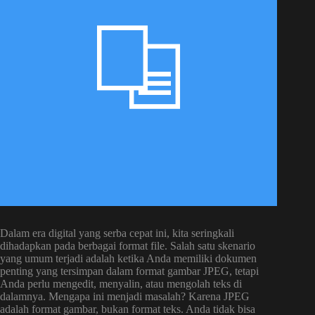
Dalam era digital yang serba cepat ini, kita seringkali
dihadapkan pada berbagai format file. Salah satu skenario
yang umum terjadi adalah ketika Anda memiliki dokumen
penting yang tersimpan dalam format gambar JPEG, tetapi
Anda perlu mengedit, menyalin, atau mengolah teks di
dalamnya. Mengapa ini menjadi masalah? Karena JPEG
adalah format gambar, bukan format teks. Anda tidak bisa