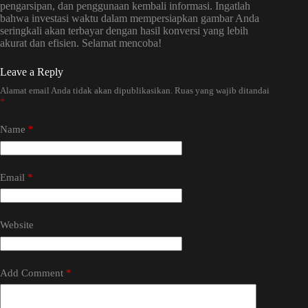
pengarsipan, dan penggunaan kembali informasi. Ingatlah
bahwa investasi waktu dalam mempersiapkan gambar Anda
seringkali akan terbayar dengan hasil konversi yang lebih
akurat dan efisien. Selamat mencoba!
Leave a Reply
Alamat email Anda tidak akan dipublikasikan.
Ruas yang wajib ditandai
*
Name
*
Email
*
Website
Add Comment
*