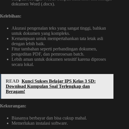
dokumen Word (.docx).
Kelebihan:
Akurasi pengenalan teks yang sangat tinggi, bahkan
untuk dokumen yang kompleks.
Kemampuan untuk mempertahankan tata letak asli
dengan lebih baik.
Fitur tambahan seperti perbandingan dokumen,
pengeditan PDF, dan pemrosesan batch.
Lebih aman untuk dokumen sensitif karena diproses
secara lokal.
READ
Kunci Sukses Belajar IPS Kelas 3 SD:
Download Kumpulan Soal Terlengkap dan
Beragam!
Kekurangan:
Biasanya berbayar dan bisa cukup mahal.
Memerlukan instalasi software.