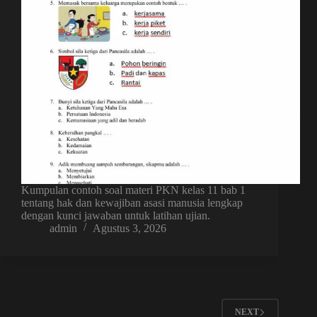
Kumpulan contoh soal materi PKN kelas 11 bab 1
tentang hak dan kewajiban asasi manusia lengkap
dengan kunci jawaban untuk latihan ujian.
admin
Agustus 3, 2026
NEXT