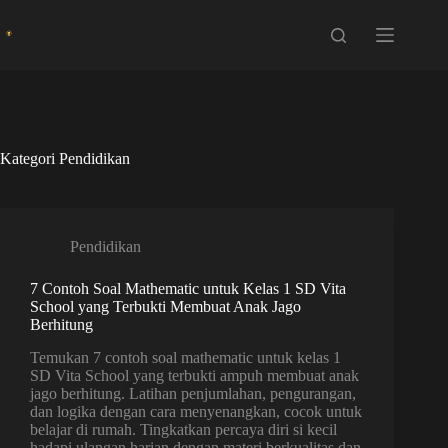
Skip
to
content
Kategori
Pendidikan
Pendidikan
7 Contoh Soal Mathematic untuk Kelas 1 SD Vita
School yang Terbukti Membuat Anak Jago
Berhitung
Temukan 7 contoh soal mathematic untuk kelas 1
SD Vita School yang terbukti ampuh membuat anak
jago berhitung. Latihan penjumlahan, pengurangan,
dan logika dengan cara menyenangkan, cocok untuk
belajar di rumah. Tingkatkan percaya diri si kecil
hadapi ulangan harian dengan materi berkualitas dan