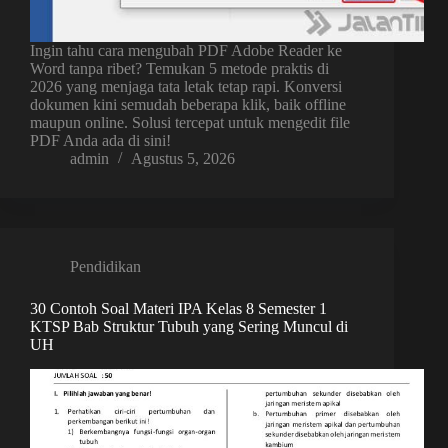
Ingin tahu cara mengubah PDF Adobe Reader ke
Word tanpa ribet? Temukan 5 metode praktis di
2026 yang menjaga tata letak tetap rapi. Konversi
dokumen kini semudah beberapa klik, baik offline
maupun online. Solusi tercepat untuk mengedit file
PDF Anda ada di sini!
admin
Agustus 5, 2026
Pendidikan
30 Contoh Soal Materi IPA Kelas 8 Semester 1
KTSP Bab Struktur Tubuh yang Sering Muncul di
UH