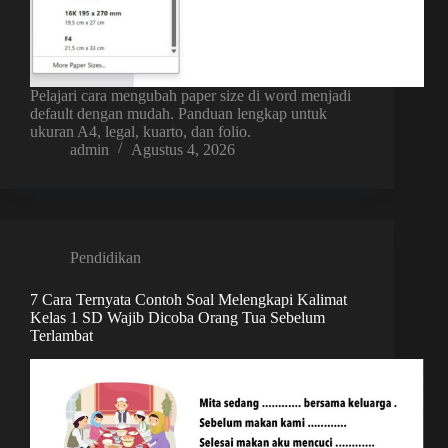
Pelajari cara mengubah paper size di word menjadi
default dengan mudah. Panduan lengkap untuk
ukuran A4, legal, kuarto, dan folio.
admin
Agustus 4, 2026
Pendidikan
7 Cara Ternyata Contoh Soal Melengkapi Kalimat
Kelas 1 SD Wajib Dicoba Orang Tua Sebelum
Terlambat