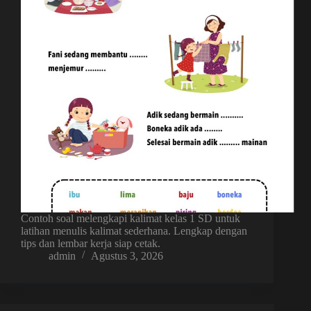
Contoh soal melengkapi kalimat kelas 1 SD untuk
latihan menulis kalimat sederhana. Lengkap dengan
tips dan lembar kerja siap cetak.
admin
Agustus 3, 2026