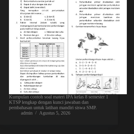
Kumpulan contoh soal materi IPA kelas 8 semester 1
KTSP lengkap dengan kunci jawaban dan
pembahasan untuk latihan mandiri siswa SMP.
admin
Agustus 5, 2026