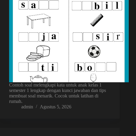
Contoh soal melengkapi kata untuk anak kelas 1
semester 1 lengkap dengan kunci jawaban dan tips
membuat soal menarik. Cocok untuk latihan di
rumah.
admin
Agustus 5, 2026