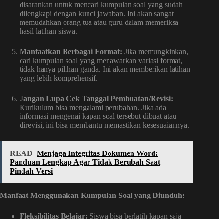
disarankan untuk mencari kumpulan soal yang sudah
dilengkapi dengan kunci jawaban. Ini akan sangat
memudahkan orang tua atau guru dalam memeriksa
hasil latihan siswa.
Manfaatkan Berbagai Format:
Jika memungkinkan,
cari kumpulan soal yang menawarkan variasi format,
tidak hanya pilihan ganda. Ini akan memberikan latihan
yang lebih komprehensif.
Jangan Lupa Cek Tanggal Pembuatan/Revisi:
Kurikulum bisa mengalami perubahan. Jika ada
informasi mengenai kapan soal tersebut dibuat atau
direvisi, ini bisa membantu memastikan kesesuaiannya.
READ
Menjaga Integritas Dokumen Word:
Panduan Lengkap Agar Tidak Berubah Saat
Pindah Versi
Manfaat Menggunakan Kumpulan Soal yang Diunduh:
Fleksibilitas Belajar:
Siswa bisa berlatih kapan saja