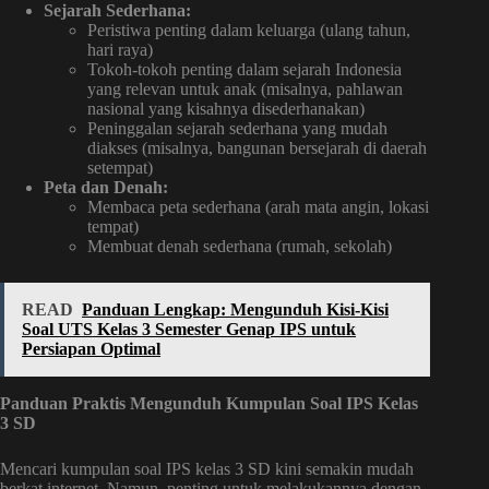
Sejarah Sederhana:
Peristiwa penting dalam keluarga (ulang tahun,
hari raya)
Tokoh-tokoh penting dalam sejarah Indonesia
yang relevan untuk anak (misalnya, pahlawan
nasional yang kisahnya disederhanakan)
Peninggalan sejarah sederhana yang mudah
diakses (misalnya, bangunan bersejarah di daerah
setempat)
Peta dan Denah:
Membaca peta sederhana (arah mata angin, lokasi
tempat)
Membuat denah sederhana (rumah, sekolah)
READ
Panduan Lengkap: Mengunduh Kisi-Kisi
Soal UTS Kelas 3 Semester Genap IPS untuk
Persiapan Optimal
Panduan Praktis Mengunduh Kumpulan Soal IPS Kelas
3 SD
Mencari kumpulan soal IPS kelas 3 SD kini semakin mudah
berkat internet. Namun, penting untuk melakukannya dengan