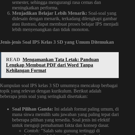
semester, sehingga mengurangi rasa cemas dan
meningkatkan performa.
Menjadikan Belajar Lebih Menarik:
Soal-soal yang
didesain dengan menarik, terkadang dilengkapi gambar
atau ilustrasi, dapat membuat proses belajar IPS menjadi
lebih menyenangkan dan tidak monoton.
Jenis-jenis Soal IPS Kelas 3 SD yang Umum Ditemukan
READ
Mengamankan Tata Letak: Panduan
Lengkap Membuat PDF dari Word Tanpa
Kehilangan Format
Kumpulan soal IPS kelas 3 SD umumnya mencakup berbagai
topik yang relevan dengan kurikulum. Berikut adalah
beberapa jenis soal yang seringkali disertakan:
Soal Pilihan Ganda:
Ini adalah format paling umum, di
mana siswa memilih satu jawaban yang paling tepat dari
beberapa pilihan yang tersedia. Soal jenis ini efektif
untuk menguji pemahaman fakta dan konsep dasar.
Contoh:
"Salah satu gunung tertinggi di