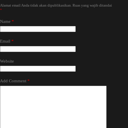
Alamat email Anda tidak akan dipublikasikan.
Ruas yang wajib ditandai
*
Name
*
Email
*
Website
Add Comment
*