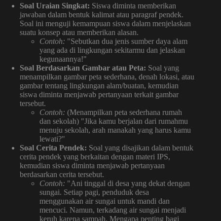
Soal Uraian Singkat:
Siswa diminta memberikan
jawaban dalam bentuk kalimat atau paragraf pendek.
Soal ini menguji kemampuan siswa dalam menjelaskan
suatu konsep atau memberikan alasan.
Contoh:
"Sebutkan dua jenis sumber daya alam
yang ada di lingkungan sekitarmu dan jelaskan
kegunaannya!"
Soal Berdasarkan Gambar atau Peta:
Soal yang
menampilkan gambar peta sederhana, denah lokasi, atau
gambar tentang lingkungan alam/buatan, kemudian
siswa diminta menjawab pertanyaan terkait gambar
tersebut.
Contoh:
(Menampilkan peta sederhana rumah
dan sekolah) "Jika kamu berjalan dari rumahmu
menuju sekolah, arah manakah yang harus kamu
lewati?"
Soal Cerita Pendek:
Soal yang disajikan dalam bentuk
cerita pendek yang berkaitan dengan materi IPS,
kemudian siswa diminta menjawab pertanyaan
berdasarkan cerita tersebut.
Contoh:
"Ani tinggal di desa yang dekat dengan
sungai. Setiap pagi, penduduk desa
menggunakan air sungai untuk mandi dan
mencuci. Namun, terkadang air sungai menjadi
keruh karena sampah. Mengapa penting bagi