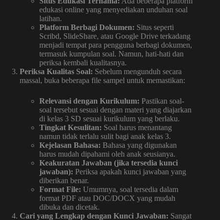
Situs Edukasi Ternama:
Ada beberapa platform
edukasi online yang menyediakan unduhan soal
latihan.
Platform Berbagi Dokumen:
Situs seperti
Scribd, SlideShare, atau Google Drive terkadang
menjadi tempat para pengguna berbagi dokumen,
termasuk kumpulan soal. Namun, hati-hati dan
periksa kembali kualitasnya.
Periksa Kualitas Soal:
Sebelum mengunduh secara
massal, buka beberapa file sampel untuk memastikan:
Relevansi dengan Kurikulum:
Pastikan soal-
soal tersebut sesuai dengan materi yang diajarkan
di kelas 3 SD sesuai kurikulum yang berlaku.
Tingkat Kesulitan:
Soal harus menantang
namun tidak terlalu sulit bagi anak kelas 3.
Kejelasan Bahasa:
Bahasa yang digunakan
harus mudah dipahami oleh anak seusianya.
Keakuratan Jawaban (jika tersedia kunci
jawaban):
Periksa apakah kunci jawaban yang
diberikan benar.
Format File:
Umumnya, soal tersedia dalam
format PDF atau DOC/DOCX yang mudah
dibuka dan dicetak.
Cari yang Lengkap dengan Kunci Jawaban:
Sangat