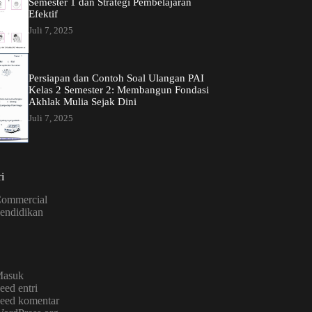
Semester 1 dan Strategi Pembelajaran
Efektif
Juli 7, 2025
Persiapan dan Contoh Soal Ulangan PAI
Kelas 2 Semester 2: Membangun Fondasi
Akhlak Mulia Sejak Dini
Juli 7, 2025
i
ommercial
endidikan
asuk
eed entri
eed komentar