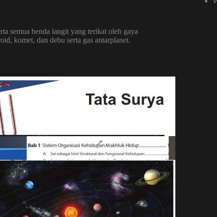
W
erta semua benda langit yang terikat oleh gaya
roid, komet, dan debu serta gas antarplanet.