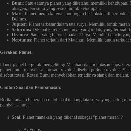
Bumi:
Satu-satunya planet yang diketahui memiliki kehidupan. M
oksigen, dan suhu yang sesuai untuk kehidupan.
Mars:
Planet merah karena kandungan besi oksida di permukaann
Deimos.
Jupiter:
Planet terbesar dalam tata surya. Memiliki bintik merah 
Saturnus:
Dikenal karena cincinnya yang indah, yang terbuat dar
Uranus:
Planet yang berotasi pada sisinya. Memiliki cincin yang
Neptunus:
Planet terjauh dari Matahari. Memiliki angin terkuat d
Gerakan Planet:
Planet-planet bergerak mengelilingi Matahari dalam lintasan elips. Ger
planet untuk menyelesaikan satu revolusi disebut periode revolusi. Sela
disebut rotasi. Rotasi Bumi menyebabkan terjadinya siang dan malam.
Contoh Soal dan Pembahasan:
Berikut adalah beberapa contoh soal tentang tata surya yang sering mun
pembahasannya:
Soal:
Planet manakah yang dikenal sebagai "planet merah"?
A. Venus