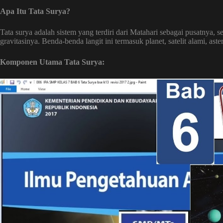
Apa Itu Tata Surya?
Tata surya adalah sistem yang terdiri dari Matahari sebagai pusatnya, s
gravitasinya. Benda-benda langit ini termasuk planet, satelit alami, aste
Komponen Utama Tata Surya: