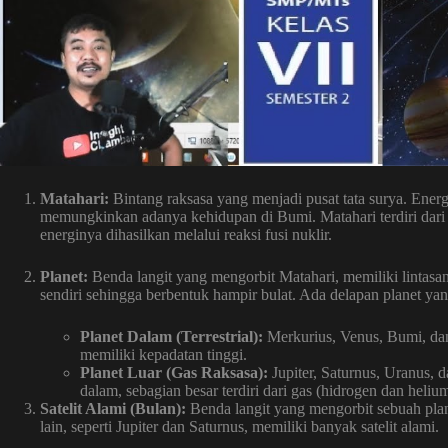
Matahari:
Bintang raksasa yang menjadi pusat tata surya. Ener
memungkinkan adanya kehidupan di Bumi. Matahari terdiri dari 
energinya dihasilkan melalui reaksi fusi nuklir.
Planet:
Benda langit yang mengorbit Matahari, memiliki lintasan
sendiri sehingga berbentuk hampir bulat. Ada delapan planet yang
Planet Dalam (Terrestrial):
Merkurius, Venus, Bumi, dan M
memiliki kepadatan tinggi.
Planet Luar (Gas Raksasa):
Jupiter, Saturnus, Uranus, d
dalam, sebagian besar terdiri dari gas (hidrogen dan heliu
Satelit Alami (Bulan):
Benda langit yang mengorbit sebuah plane
lain, seperti Jupiter dan Saturnus, memiliki banyak satelit alami.