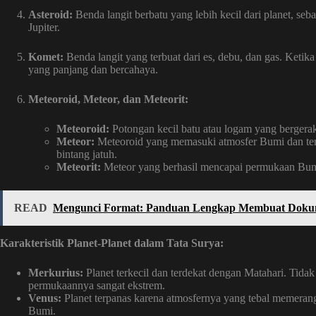
Asteroid:
Benda langit berbatu yang lebih kecil dari planet, seb
Jupiter.
Komet:
Benda langit yang terbuat dari es, debu, dan gas. Ket
yang panjang dan bercahaya.
Meteoroid, Meteor, dan Meteorit:
Meteoroid:
Potongan kecil batu atau logam yang bergerak
Meteor:
Meteoroid yang memasuki atmosfer Bumi dan terb
bintang jatuh.
Meteorit:
Meteor yang berhasil mencapai permukaan Bum
READ
Mengunci Format: Panduan Lengkap Membuat Dokum
Karakteristik Planet-Planet dalam Tata Surya:
Merkurius:
Planet terkecil dan terdekat dengan Matahari. Tidak
permukaannya sangat ekstrem.
Venus:
Planet terpanas karena atmosfernya yang tebal memeran
Bumi.