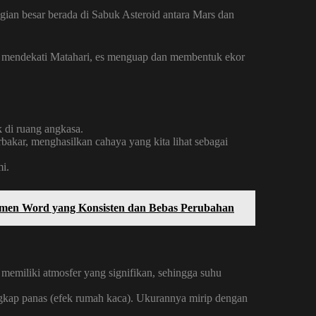
agian besar berada di Sabuk Asteroid antara Mars dan
ika mendekati Matahari, es menguap dan membentuk ekor
 di ruang angkasa.
akar, menghasilkan cahaya yang kita lihat sebagai
i.
en Word yang Konsisten dan Bebas Perubahan
 memiliki atmosfer yang signifikan, sehingga suhu
gkap panas (efek rumah kaca). Ukurannya mirip dengan