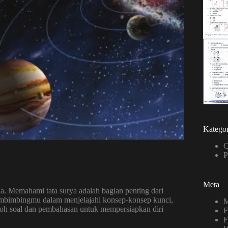
Kategor
C
P
Meta
ada. Memahami tata surya adalah bagian penting dari
membimbingmu dalam menjelajahi konsep-konsep kunci,
M
ontoh soal dan pembahasan untuk mempersiapkan diri
F
F