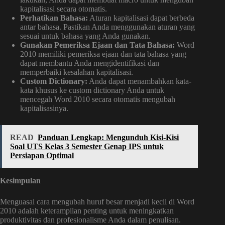
kapitalisasi secara otomatis.
Perhatikan Bahasa:
Aturan kapitalisasi dapat berbeda
antar bahasa. Pastikan Anda menggunakan aturan yang
sesuai untuk bahasa yang Anda gunakan.
Gunakan Pemeriksa Ejaan dan Tata Bahasa:
Word
2010 memiliki pemeriksa ejaan dan tata bahasa yang
dapat membantu Anda mengidentifikasi dan
memperbaiki kesalahan kapitalisasi.
Custom Dictionary:
Anda dapat menambahkan kata-
kata khusus ke custom dictionary Anda untuk
mencegah Word 2010 secara otomatis mengubah
kapitalisasinya.
READ
Panduan Lengkap: Mengunduh Kisi-Kisi
Soal UTS Kelas 3 Semester Genap IPS untuk
Persiapan Optimal
Kesimpulan
Menguasai cara mengubah huruf besar menjadi kecil di Word
2010 adalah keterampilan penting untuk meningkatkan
produktivitas dan profesionalisme Anda dalam penulisan.