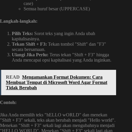
case)
Semua huruf besar (UPPERCASE)
Langkah-langkah:
Pilih Teks:
Sorot teks yang ingin Anda ubah
kapitalisasinya.
Tekan Shift + F3:
Tekan tombol "Shift" dan "F3"
secara bersamaan.
Ulangi Jika Perlu:
Terus tekan "Shift + F3" hingga
Anda mencapai opsi kapitalisasi yang Anda inginkan.
READ
Mengamankan Format Dokumen: Cara
Membuat Tempat di Microsoft Word Agar Format
Tidak Berubah
Contoh:
Jika Anda memilih teks "hELLO wORLD" dan menekan
"Shift + F3" sekali, teks akan berubah menjadi "Hello world".
Menekan "Shift + F3" sekali lagi akan mengubahnya menjadi
"HELLO WORLD". Menekan "Shift + F3" sekali lagi akan