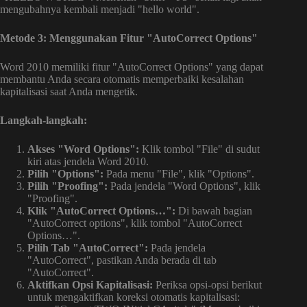
mengubahnya kembali menjadi "hello world".
Metode 3: Menggunakan Fitur "AutoCorrect Options"
Word 2010 memiliki fitur "AutoCorrect Options" yang dapat
membantu Anda secara otomatis memperbaiki kesalahan
kapitalisasi saat Anda mengetik.
Langkah-langkah:
Akses "Word Options":
Klik tombol "File" di sudut
kiri atas jendela Word 2010.
Pilih "Options":
Pada menu "File", klik "Options".
Pilih "Proofing":
Pada jendela "Word Options", klik
"Proofing".
Klik "AutoCorrect Options…":
Di bawah bagian
"AutoCorrect options", klik tombol "AutoCorrect
Options…".
Pilih Tab "AutoCorrect":
Pada jendela
"AutoCorrect", pastikan Anda berada di tab
"AutoCorrect".
Aktifkan Opsi Kapitalisasi:
Periksa opsi-opsi berikut
untuk mengaktifkan koreksi otomatis kapitalisasi: