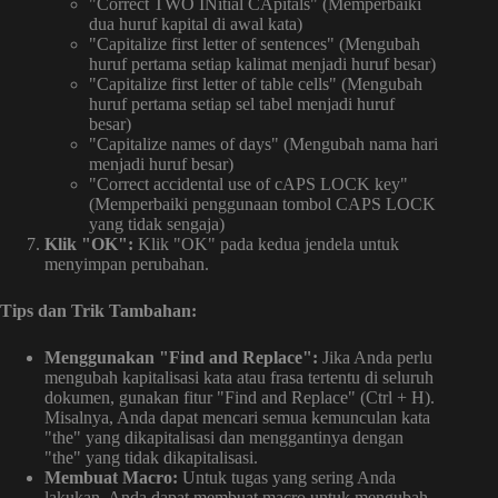
"Correct TWO INitial CApitals" (Memperbaiki
dua huruf kapital di awal kata)
"Capitalize first letter of sentences" (Mengubah
huruf pertama setiap kalimat menjadi huruf besar)
"Capitalize first letter of table cells" (Mengubah
huruf pertama setiap sel tabel menjadi huruf
besar)
"Capitalize names of days" (Mengubah nama hari
menjadi huruf besar)
"Correct accidental use of cAPS LOCK key"
(Memperbaiki penggunaan tombol CAPS LOCK
yang tidak sengaja)
Klik "OK":
Klik "OK" pada kedua jendela untuk
menyimpan perubahan.
Tips dan Trik Tambahan:
Menggunakan "Find and Replace":
Jika Anda perlu
mengubah kapitalisasi kata atau frasa tertentu di seluruh
dokumen, gunakan fitur "Find and Replace" (Ctrl + H).
Misalnya, Anda dapat mencari semua kemunculan kata
"the" yang dikapitalisasi dan menggantinya dengan
"the" yang tidak dikapitalisasi.
Membuat Macro:
Untuk tugas yang sering Anda
lakukan, Anda dapat membuat macro untuk mengubah