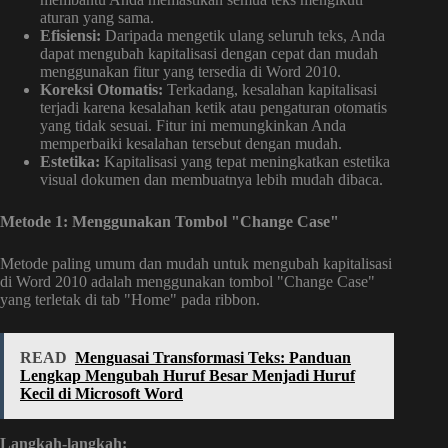
aturan yang sama.
Efisiensi:
Daripada mengetik ulang seluruh teks, Anda
dapat mengubah kapitalisasi dengan cepat dan mudah
menggunakan fitur yang tersedia di Word 2010.
Koreksi Otomatis:
Terkadang, kesalahan kapitalisasi
terjadi karena kesalahan ketik atau pengaturan otomatis
yang tidak sesuai. Fitur ini memungkinkan Anda
memperbaiki kesalahan tersebut dengan mudah.
Estetika:
Kapitalisasi yang tepat meningkatkan estetika
visual dokumen dan membuatnya lebih mudah dibaca.
Metode 1: Menggunakan Tombol "Change Case"
Metode paling umum dan mudah untuk mengubah kapitalisasi
di Word 2010 adalah menggunakan tombol "Change Case"
yang terletak di tab "Home" pada ribbon.
READ
Menguasai Transformasi Teks: Panduan
Lengkap Mengubah Huruf Besar Menjadi Huruf
Kecil di Microsoft Word
Langkah-langkah: