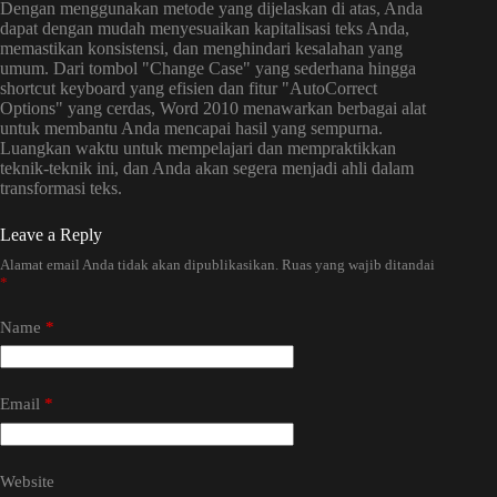
Dengan menggunakan metode yang dijelaskan di atas, Anda
dapat dengan mudah menyesuaikan kapitalisasi teks Anda,
memastikan konsistensi, dan menghindari kesalahan yang
umum. Dari tombol "Change Case" yang sederhana hingga
shortcut keyboard yang efisien dan fitur "AutoCorrect
Options" yang cerdas, Word 2010 menawarkan berbagai alat
untuk membantu Anda mencapai hasil yang sempurna.
Luangkan waktu untuk mempelajari dan mempraktikkan
teknik-teknik ini, dan Anda akan segera menjadi ahli dalam
transformasi teks.
Leave a Reply
Alamat email Anda tidak akan dipublikasikan.
Ruas yang wajib ditandai
*
Name
*
Email
*
Website