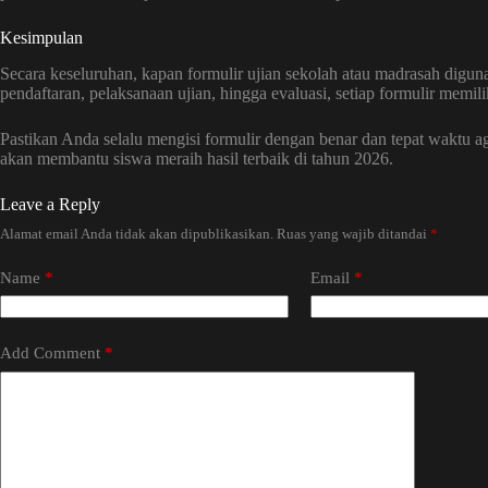
Kesimpulan
Secara keseluruhan, kapan formulir ujian sekolah atau madrasah digun
pendaftaran, pelaksanaan ujian, hingga evaluasi, setiap formulir memil
Pastikan Anda selalu mengisi formulir dengan benar dan tepat waktu ag
akan membantu siswa meraih hasil terbaik di tahun 2026.
Leave a Reply
Alamat email Anda tidak akan dipublikasikan.
Ruas yang wajib ditandai
*
Name
*
Email
*
Add Comment
*