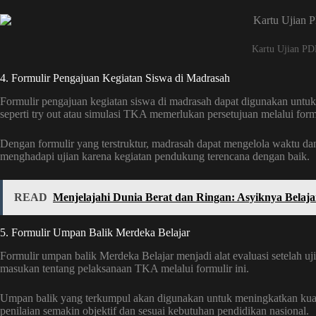
Kartu Ujian PD
4. Formulir Pengajuan Kegiatan Siswa di Madrasah
Formulir pengajuan kegiatan siswa di madrasah dapat digunakan untu
seperti try out atau simulasi TKA memerlukan persetujuan melalui formu
Dengan formulir yang terstruktur, madrasah dapat mengelola waktu dan
menghadapi ujian karena kegiatan pendukung terencana dengan baik.
READ
Menjelajahi Dunia Berat dan Ringan: Asyiknya Belaj
5. Formulir Umpan Balik Merdeka Belajar
Formulir umpan balik Merdeka Belajar menjadi alat evaluasi setelah u
masukan tentang pelaksanaan TKA melalui formulir ini.
Umpan balik yang terkumpul akan digunakan untuk meningkatkan kual
penilaian semakin objektif dan sesuai kebutuhan pendidikan nasional.