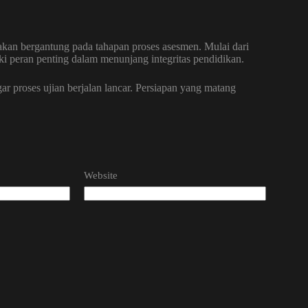
akan bergantung pada tahapan proses asesmen. Mulai dari
iki peran penting dalam menunjang integritas pendidikan.
ar proses ujian berjalan lancar. Persiapan yang matang
Website