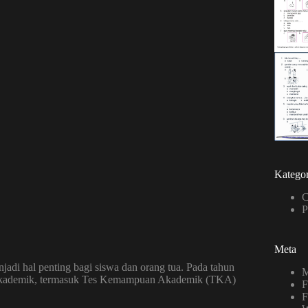
Kategor
C
P
Meta
adi hal penting bagi siswa dan orang tua. Pada tahun
M
an akademik, termasuk Tes Kemampuan Akademik (TKA)
F
F