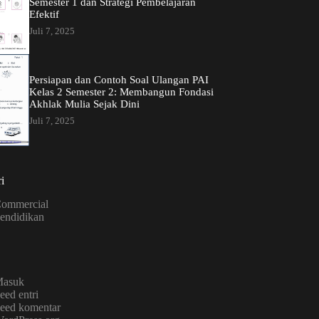
Semester 1 dan Strategi Pembelajaran
Efektif
Juli 7, 2025
Persiapan dan Contoh Soal Ulangan PAI
Kelas 2 Semester 2: Membangun Fondasi
Akhlak Mulia Sejak Dini
Juli 7, 2025
i
ommercial
endidikan
asuk
eed entri
eed komentar