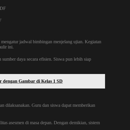
F
k mengatur jadwal bimbingan menjelang ujian. Kegiatan
lir ini.
 sumber daya secara efisien. Siswa pun lebih siap
ar dengan Gambar di Kelas 1 SD
jian dilaksanakan. Guru dan siswa dapat memberikan
itas asesmen di masa depan. Dengan demikian, sistem