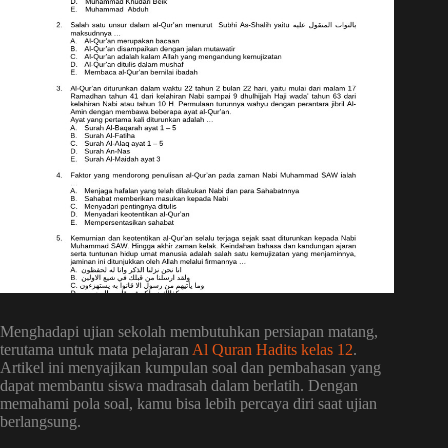
Menghadapi ujian sekolah membutuhkan persiapan matang,
terutama untuk mata pelajaran
Al Quran Hadits
kelas 12
.
Artikel ini menyajikan kumpulan soal dan pembahasan yang
dapat membantu siswa madrasah dalam berlatih. Dengan
memahami pola soal, kamu bisa lebih percaya diri saat ujian
berlangsung.