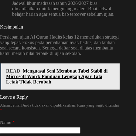
Jadwal libur madrasah tahun 2026/2027 bisa
dimanfaatkan untuk mengulang materi. Buat jadwal
belajar harian agar semua bab tercover sebelum ujian.
Kesimpulan
Persiapan ujian Al Quran Hadits kelas 12 memerlukan strategi
yang tepat. Fokus pada pemahaman ayat, hadits, dan latihan
soal secara konsisten. Semoga daftar soal di atas membantu
kamu meraih nilai terbaik di ujian sekolah.
READ
Menguasai Seni Membuat Tabel Stabil di
Microsoft Word: Panduan Lengkap Agar Tata
Letak Tidak Berubah
Leave a Reply
Alamat email Anda tidak akan dipublikasikan.
Ruas yang wajib ditandai
*
Name
*