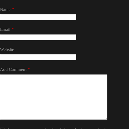
Name
*
Email
*
Website
Add Comment
*