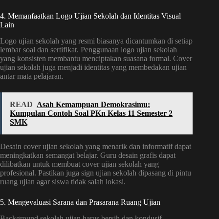
4. Memanfaatkan Logo Ujian Sekolah dan Identitas Visual
Lain
Logo ujian sekolah yang resmi biasanya dicantumkan di setiap
lembar soal dan sertifikat. Penggunaan logo ujian sekolah
yang konsisten membantu menciptakan suasana formal. Cover
ujian sekolah juga menjadi identitas yang membedakan ujian
antar mata pelajaran.
READ
Asah Kemampuan Demokrasimu:
Kumpulan Contoh Soal PKn Kelas 11 Semester 2
SMK
Desain cover ujian sekolah yang menarik dan informatif dapat
meningkatkan semangat belajar. Guru desain grafis dapat
dilibatkan untuk membuat cover ujian sekolah yang
profesional. Pastikan juga sign ujian sekolah dipasang di pintu
ruang ujian agar siswa tidak salah lokasi.
5. Mengevaluasi Sarana dan Prasarana Ruang Ujian
Background sekolah ujian harus bersih dan kondusif.