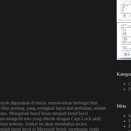
Kategor
C
P
anyak digunakan di dunia, menawarkan berbagai fitur
Meta
ur penting, yang seringkali luput dari perhatian, adalah
ien. Mengubah huruf besar menjadi huruf kecil
M
aat mengedit teks yang diketik dengan Caps Lock aktif,
F
san tertentu. Artikel ini akan membahas secara
F
njadi huruf kecil di Microsoft Word, membantu Anda