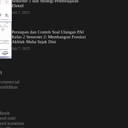
Semester 1 dan Strategi Pembelajaran
Efektif
Juli 7, 2025
Persiapan dan Contoh Soal Ulangan PAI
Kelas 2 Semester 2: Membangun Fondasi
Akhlak Mulia Sejak Dini
Juli 7, 2025
i
ommercial
endidikan
asuk
eed entri
eed komentar