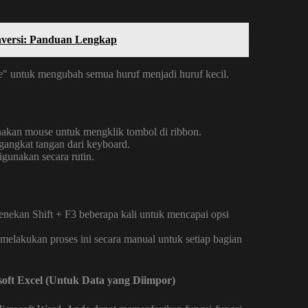
versi: Panduan Lengkap
e" untuk mengubah semua huruf menjadi huruf kecil.
nakan mouse untuk mengklik tombol di ribbon.
gangkat tangan dari keyboard.
igunakan secara rutin.
ekan Shift + F3 beberapa kali untuk mencapai opsi
elakukan proses ini secara manual untuk setiap bagian
 Excel (Untuk Data yang Diimpor)