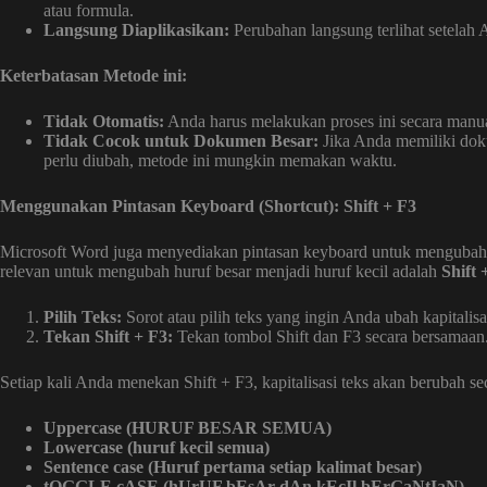
atau formula.
Langsung Diaplikasikan:
Perubahan langsung terlihat setelah 
Keterbatasan Metode ini:
Tidak Otomatis:
Anda harus melakukan proses ini secara manual
Tidak Cocok untuk Dokumen Besar:
Jika Anda memiliki dok
perlu diubah, metode ini mungkin memakan waktu.
Menggunakan Pintasan Keyboard (Shortcut): Shift + F3
Microsoft Word juga menyediakan pintasan keyboard untuk mengubah ka
relevan untuk mengubah huruf besar menjadi huruf kecil adalah
Shift 
Pilih Teks:
Sorot atau pilih teks yang ingin Anda ubah kapitalisa
Tekan Shift + F3:
Tekan tombol Shift dan F3 secara bersamaan
Setiap kali Anda menekan Shift + F3, kapitalisasi teks akan berubah se
Uppercase (HURUF BESAR SEMUA)
Lowercase (huruf kecil semua)
Sentence case (Huruf pertama setiap kalimat besar)
tOGGLE cASE (hUrUF bEsAr dAn kEcIl bErGaNtIaN)