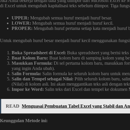
Jika Anda bekerja dengan data yang diimpor dari Microsoft Excel ke 
di Excel untuk mengubah kapitalisasi teks sebelum diimpor. Tiga fungs
UPPER:
Mengubah semua huruf menjadi huruf besar.
LOWER:
Mengubah semua huruf menjadi huruf kecil.
PROPER:
Mengubah huruf pertama setiap kata menjadi huruf bes
Untuk mengubah huruf besar menjadi huruf kecil menggunakan fungsi
Buka Spreadsheet di Excel:
Buka spreadsheet yang berisi teks
Buat Kolom Baru:
Buat kolom baru di samping kolom yang beri
Masukkan Formula:
Di sel pertama kolom baru, masukkan fo
yang ingin Anda ubah).
Salin Formula:
Salin formula ke seluruh kolom baru untuk men
Salin dan Tempel sebagai Nilai:
Pilih seluruh kolom baru, salin
(Nilai) di kolom asli. Ini akan menggantikan teks asli dengan te
Impor ke Word:
Salin teks dari Excel dan tempel ke dokumen
READ
Menguasai Pembuatan Tabel Excel yang Stabil dan A
Keunggulan Metode ini: