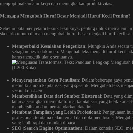
mengoptimalkan alur kerja dan meningkatkan produktivitas.
Mengapa Mengubah Huruf Besar Menjadi Huruf Kecil Penting?
Sebelum kita menyelami teknik-tekniknya, penting untuk memahami m
skenario umum di mana mengubah huruf besar menjadi huruf kecil sang
Memperbaiki Kesalahan Pengetikan:
Mungkin Anda secara ti
sebagian besar dokumen. Mengubah teks menjadi huruf kecil ada
harus mengetik ulang semuanya.
Menyeragamkan Gaya Penulisan:
Dalam beberapa gaya penuli
memiliki aturan kapitalisasi yang spesifik. Mengubah teks men
secara konsisten.
Membersihkan Data dari Sumber Eksternal:
Data yang diimp
lainnya seringkali memiliki format kapitalisasi yang tidak kon
membersihkan dan menstandarkan data ini.
Membuat Tampilan yang Lebih Profesional:
Penggunaan huruf
profesional, terutama dalam email dan dokumen bisnis. Menguba
yang lebih rapi dan mudah dibaca.
SEO (Search Engine Optimization):
Dalam konteks SEO, mesi