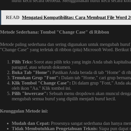
huruf kecil secara berbeda. Menggunakan huruf kecil secara kon
READ
Mengatasi Kompatibilitas: Cara Membuat File Word 
Metode Sederhana: Tombol "Change Case" di Ribbon
Metode paling sederhana dan sering digunakan untuk mengubah huruf 
"Change Case" yang terletak di ribbon (pita) Microsoft Word. Berikut
Pilih Teks:
Sorot atau pilih teks yang ingin Anda ubah kapitalis
paragraf, atau seluruh dokumen.
Buka Tab "Home":
Pastikan Anda berada di tab "Home" di ri
Temukan Grup "Font":
Dalam tab "Home," cari grup bernam
Klik Tombol "Change Case":
Di dalam grup "Font," Anda ak
oleh ikon "Aa." Klik tombol ini.
Pilih "lowercase":
Sebuah menu dropdown akan muncul dengan be
mengubah semua huruf yang dipilih menjadi huruf kecil.
Keunggulan Metode ini:
Mudah dan Cepat:
Prosesnya sangat sederhana dan hanya mem
Tidak Membutuhkan Pengetahuan Teknis:
Siapa pun dapat 