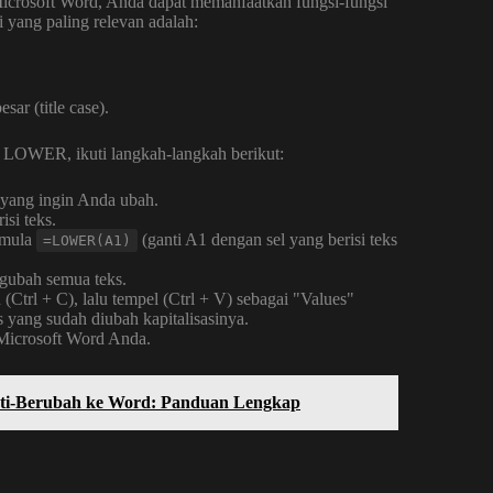
Microsoft Word, Anda dapat memanfaatkan fungsi-fungsi
i yang paling relevan adalah:
ar (title case).
 LOWER, ikuti langkah-langkah berikut:
 yang ingin Anda ubah.
si teks.
rmula
(ganti A1 dengan sel yang berisi teks
=LOWER(A1)
gubah semua teks.
 (Ctrl + C), lalu tempel (Ctrl + V) sebagai "Values"
ks yang sudah diubah kapitalisasinya.
 Microsoft Word Anda.
nti-Berubah ke Word: Panduan Lengkap