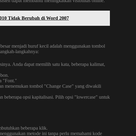
sisten dapat membantu meningkatkan visibilitas online.
2010 Tidak Berubah di Word 2007
besar menjadi huruf kecil adalah menggunakan tombol
 langkah-langkahnya:
asinya. Anda dapat memilih satu kata, beberapa kalimat,
bbon.
a "Font."
an menemukan tombol "Change Case" yang diwakili
berapa opsi kapitalisasi. Pilih opsi "lowercase" untuk
butuhkan beberapa klik.
menggunakan metode ini tanpa perlu memahami kode