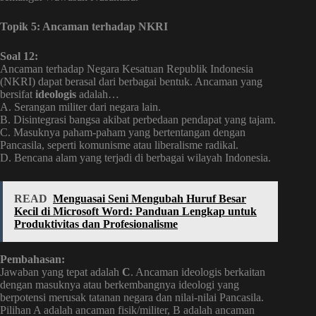
Topik 5: Ancaman terhadap NKRI
Soal 12:
Ancaman terhadap Negara Kesatuan Republik Indonesia
(NKRI) dapat berasal dari berbagai bentuk. Ancaman yang
bersifat
ideologis
adalah…
A. Serangan militer dari negara lain.
B. Disintegrasi bangsa akibat perbedaan pendapat yang tajam.
C. Masuknya paham-paham yang bertentangan dengan
Pancasila, seperti komunisme atau liberalisme radikal.
D. Bencana alam yang terjadi di berbagai wilayah Indonesia.
READ
Menguasai Seni Mengubah Huruf Besar
Kecil di Microsoft Word: Panduan Lengkap untuk
Produktivitas dan Profesionalisme
Pembahasan:
Jawaban yang tepat adalah
C
. Ancaman ideologis berkaitan
dengan masuknya atau berkembangnya ideologi yang
berpotensi merusak tatanan negara dan nilai-nilai Pancasila.
Pilihan A adalah ancaman fisik/militer, B adalah ancaman