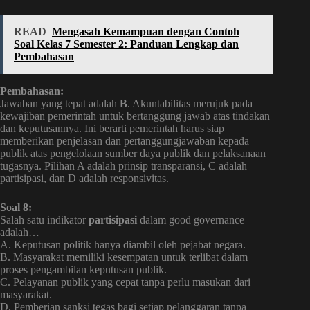
READ
Mengasah Kemampuan dengan Contoh
Soal Kelas 7 Semester 2: Panduan Lengkap dan
Pembahasan
Pembahasan:
Jawaban yang tepat adalah
B
. Akuntabilitas merujuk pada
kewajiban pemerintah untuk bertanggung jawab atas tindakan
dan keputusannya. Ini berarti pemerintah harus siap
memberikan penjelasan dan pertanggungjawaban kepada
publik atas pengelolaan sumber daya publik dan pelaksanaan
tugasnya. Pilihan A adalah prinsip transparansi, C adalah
partisipasi, dan D adalah responsivitas.
Soal 8:
Salah satu indikator
partisipasi
dalam good governance
adalah…
A. Keputusan politik hanya diambil oleh pejabat negara.
B. Masyarakat memiliki kesempatan untuk terlibat dalam
proses pengambilan keputusan publik.
C. Pelayanan publik yang cepat tanpa perlu masukan dari
masyarakat.
D. Pemberian sanksi tegas bagi setiap pelanggaran tanpa