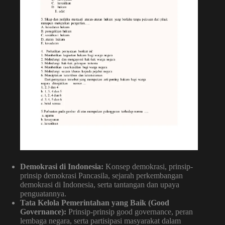
Demokrasi di Indonesia:
Konsep demokrasi, prinsip-
prinsip demokrasi Pancasila, sejarah perkembangan
demokrasi di Indonesia, serta tantangan dan upaya
penguatannya.
Tata Kelola Pemerintahan yang Baik (Good
Governance):
Prinsip-prinsip good governance, peran
lembaga negara, serta partisipasi masyarakat dalam