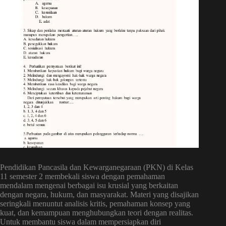
Pendidikan Pancasila dan Kewarganegaraan (PKN) di Kelas
11 semester 2 membekali siswa dengan pemahaman
mendalam mengenai berbagai isu krusial yang berkaitan
dengan negara, hukum, dan masyarakat. Materi yang disajikan
seringkali menuntut analisis kritis, pemahaman konsep yang
kuat, dan kemampuan menghubungkan teori dengan realitas.
Untuk membantu siswa dalam mempersiapkan diri