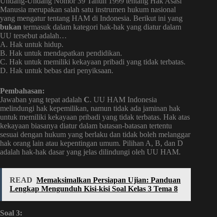
Undang-Undang Nomor 39 Tahun 1999 tentang Hak Asasi
Manusia merupakan salah satu instrumen hukum nasional
yang mengatur tentang HAM di Indonesia. Berikut ini yang
bukan
termasuk dalam kategori hak-hak yang diatur dalam
UU tersebut adalah…
A. Hak untuk hidup.
B. Hak untuk mendapatkan pendidikan.
C. Hak untuk memiliki kekayaan pribadi yang tidak terbatas.
D. Hak untuk bebas dari penyiksaan.
Pembahasan:
Jawaban yang tepat adalah
C
. UU HAM Indonesia
melindungi hak kepemilikan, namun tidak ada jaminan hak
untuk memiliki kekayaan pribadi yang tidak terbatas. Hak atas
kekayaan biasanya diatur dalam batasan-batasan tertentu
sesuai dengan hukum yang berlaku dan tidak boleh melanggar
hak orang lain atau kepentingan umum. Pilihan A, B, dan D
adalah hak-hak dasar yang jelas dilindungi oleh UU HAM.
READ
Memaksimalkan Persiapan Ujian: Panduan
Lengkap Mengunduh Kisi-kisi Soal Kelas 3 Tema 8
Soal 3: