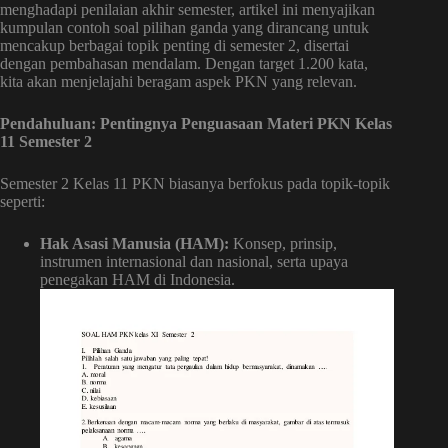
menghadapi penilaian akhir semester, artikel ini menyajikan
kumpulan contoh soal pilihan ganda yang dirancang untuk
mencakup berbagai topik penting di semester 2, disertai
dengan pembahasan mendalam. Dengan target 1.200 kata,
kita akan menjelajahi beragam aspek PKN yang relevan.
Pendahuluan: Pentingnya Penguasaan Materi PKN Kelas
11 Semester 2
Semester 2 Kelas 11 PKN biasanya berfokus pada topik-topik
seperti:
Hak Asasi Manusia (HAM):
Konsep, prinsip,
instrumen internasional dan nasional, serta upaya
penegakan HAM di Indonesia.