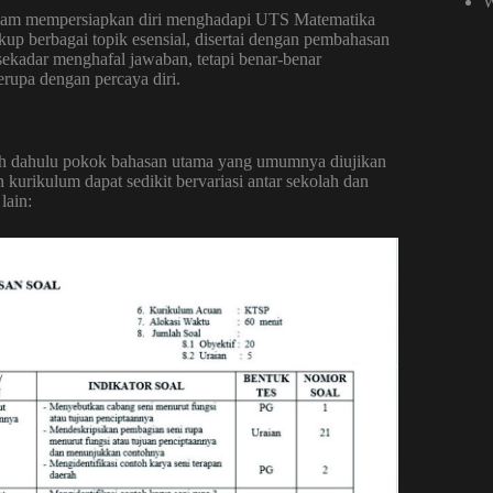
W
dalam mempersiapkan diri menghadapi UTS Matematika
p berbagai topik esensial, disertai dengan pembahasan
sekadar menghafal jawaban, tetapi benar-benar
rupa dengan percaya diri.
bih dahulu pokok bahasan utama yang umumnya diujikan
urikulum dapat sedikit bervariasi antar sekolah dan
lain: