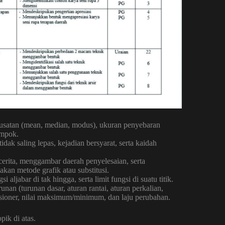
musatan (mean, median, modus), ukuran penyebaran
ompok.
idak saling lepas, kejadian bersyarat, serta kaidah
rita, menggambar daerah penyelesaian, serta
n metode grafik atau substitusi.
 aljabar di tak hingga, serta limit fungsi di suatu titik.
nan (turunan dasar, aturan rantai, aturan perkalian,
stasioner, nilai maksimum/minimum, dan laju perubahan.
ik di atas.