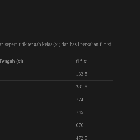
perti titik tengah kelas (xi) dan hasil perkalian fi * xi.
 Tengah (xi)
fi * xi
133.5
381.5
774
745
676
472.5