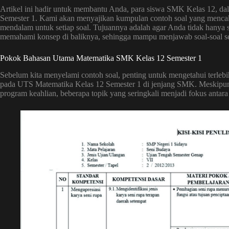
Artikel ini hadir untuk membantu Anda, para siswa SMK Kelas 12, 
Semester 1. Kami akan menyajikan kumpulan contoh soal yang mencaku
mendalam untuk setiap soal. Tujuannya adalah agar Anda tidak hanya 
memahami konsep di baliknya, sehingga mampu menjawab soal-soal se
Pokok Bahasan Utama Matematika SMK Kelas 12 Semester 1
Sebelum kita menyelami contoh soal, penting untuk mengetahui terle
pada UTS Matematika Kelas 12 Semester 1 di jenjang SMK. Meskipun k
program keahlian, beberapa topik yang seringkali menjadi fokus antara 