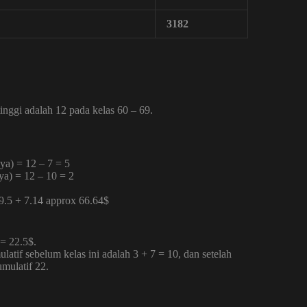
3182
tinggi adalah 12 pada kelas 60 – 69.
ya) = 12 – 7 = 5
ya) = 12 – 10 = 2
59.5 + 7.14 approx 66.64$
 = 22.5$.
latif sebelum kelas ini adalah 3 + 7 = 10, dan setelah
umulatif 22.