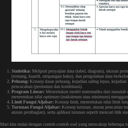
Statistika:
Meliputi penyajian data (tabel, diagram), ukuran pe
(rentang, kuartil, simpangan baku), dan pengolahan data berkel
Peluang:
Konsep dasar peluang, kejadian saling lepas, kejadian t
pencacahan (permutasi dan kombinasi).
Program Linear:
Menentukan model matematika dari masalah ce
menentukan nilai optimum (maksimum atau minimum) menggunaka
Limit Fungsi Aljabar:
Konsep limit, menentukan nilai limit fungsi
Turunan Fungsi Aljabar:
Konsep turunan, aturan pencarian turu
aturan pembagian), serta aplikasi turunan seperti mencari titik 
Mari kita mulai dengan contoh-contoh soal yang mencakup beberapa top