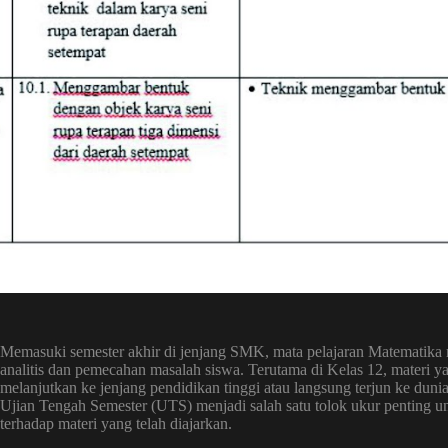
Memasuki semester akhir di jenjang SMK, mata pelajaran Matemati
analitis dan pemecahan masalah siswa. Terutama di Kelas 12, materi yan
melanjutkan ke jenjang pendidikan tinggi atau langsung terjun ke du
Ujian Tengah Semester (UTS) menjadi salah satu tolok ukur penting
terhadap materi yang telah diajarkan.