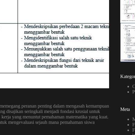
Kategor
C
P
ka memegang peranan penting dalam mengasah kemampuan
Meta
g disajikan seringkali menjadi fondasi krusial untuk
nia kerja yang menuntut pemahaman matematika yang kuat.
M
 untuk mengevaluasi sejauh mana pemahaman siswa
F
F