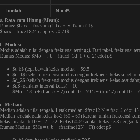
Jumlah
N = 45
a.
Rata-rata Hitung (Mean):
Rumus: $barx = fracsum (f_i cdot x_i)sum f_i$
$barx = frac318245 approx 70.71$
b.
Modus:
Modus adalah nilai dengan frekuensi tertinggi. Dari tabel, frekuensi ter
Rumus Modus: $Mo = t_b + (fracd_1d_1 + d_2) cdot p$
$t_b$ (tepi bawah kelas modus) = 59.5
$d_1$ (selisih frekuensi modus dengan frekuensi kelas sebelumn
$d_2$ (selisih frekuensi modus dengan frekuensi kelas sesudahn
$p$ (panjang interval kelas) = 10
$Mo = 59.5 + (frac55 + 2) cdot 10 = 59.5 + (frac57) cdot 10 = 
c.
Median:
Median adalah nilai tengah. Letak median: $frac12 N = frac12 cdot 45
Median terletak pada kelas ke-3 (60 – 69) karena jumlah frekuensi kumu
kelas ini adalah 10 + 12 = 22. Kelas 60-69 adalah kelas ke-3 dengan k
Rumus Median: $Me = t_b + (fracfrac12N – Ff) cdot p$