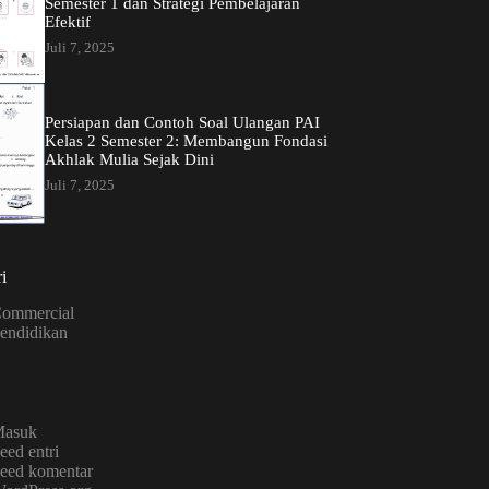
Semester 1 dan Strategi Pembelajaran
Efektif
Juli 7, 2025
Persiapan dan Contoh Soal Ulangan PAI
Kelas 2 Semester 2: Membangun Fondasi
Akhlak Mulia Sejak Dini
Juli 7, 2025
i
ommercial
endidikan
asuk
eed entri
eed komentar