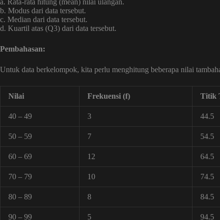
a. Rata-rata hitung (mean) nilai ulangan.
b. Modus dari data tersebut.
c. Median dari data tersebut.
d. Kuartil atas (Q3) dari data tersebut.
Pembahasan:
Untuk data berkelompok, kita perlu menghitung beberapa nilai tambahan se
Nilai
Frekuensi (f)
Titik
40 – 49
3
44.5
50 – 59
7
54.5
60 – 69
12
64.5
70 – 79
10
74.5
80 – 89
8
84.5
90 – 99
5
94.5