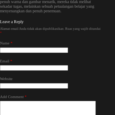
penuh warna dan gambar menarik, mereka tidak melihat
sekadar tugas, melainkan sebuah petualangan belajar yang
menyenangkan dan penuh penemuan.
Leave a Reply
Alamat email Anda tidak akan dipublikasikan.
Ruas yang wajib ditandai
*
Name
*
Email
*
Website
Add Comment
*