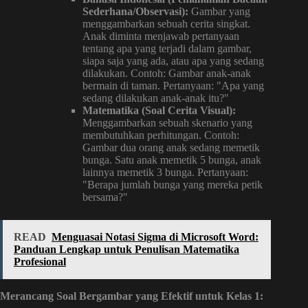
Sederhana/Observasi):
Gambar yang
menggambarkan sebuah cerita singkat.
Anak diminta menjawab pertanyaan
tentang apa yang terjadi dalam gambar,
siapa saja yang ada, atau apa yang sedang
dilakukan. Contoh: Gambar anak-anak
bermain di taman. Pertanyaan: "Apa yang
sedang dilakukan anak-anak itu?"
Matematika (Soal Cerita Visual):
Menggambarkan sebuah skenario yang
membutuhkan perhitungan. Contoh:
Gambar dua orang anak sedang memetik
bunga. Satu anak memetik 5 bunga, anak
lainnya memetik 3 bunga. Pertanyaan:
"Berapa jumlah bunga yang mereka petik
bersama?"
READ
Menguasai Notasi Sigma di Microsoft Word:
Panduan Lengkap untuk Penulisan Matematika
Profesional
Merancang Soal Bergambar yang Efektif untuk Kelas 1: