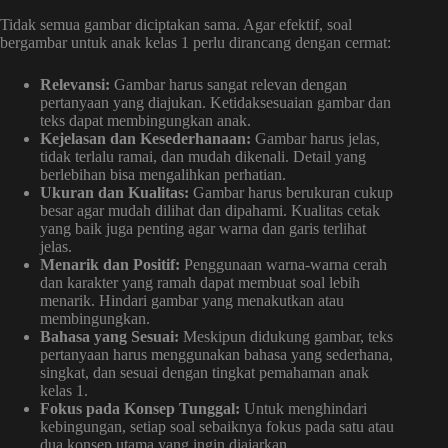
Tidak semua gambar diciptakan sama. Agar efektif, soal
bergambar untuk anak kelas 1 perlu dirancang dengan cermat:
Relevansi:
Gambar harus sangat relevan dengan
pertanyaan yang diajukan. Ketidaksesuaian gambar dan
teks dapat membingungkan anak.
Kejelasan dan Kesederhanaan:
Gambar harus jelas,
tidak terlalu ramai, dan mudah dikenali. Detail yang
berlebihan bisa mengalihkan perhatian.
Ukuran dan Kualitas:
Gambar harus berukuran cukup
besar agar mudah dilihat dan dipahami. Kualitas cetak
yang baik juga penting agar warna dan garis terlihat
jelas.
Menarik dan Positif:
Penggunaan warna-warna cerah
dan karakter yang ramah dapat membuat soal lebih
menarik. Hindari gambar yang menakutkan atau
membingungkan.
Bahasa yang Sesuai:
Meskipun didukung gambar, teks
pertanyaan harus menggunakan bahasa yang sederhana,
singkat, dan sesuai dengan tingkat pemahaman anak
kelas 1.
Fokus pada Konsep Tunggal:
Untuk menghindari
kebingungan, setiap soal sebaiknya fokus pada satu atau
dua konsep utama yang ingin diajarkan.