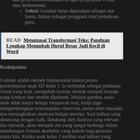
atau demonstrasi.
Solusi:
Gambar harus digunakan sebagai alat
bantu, bukan sebagai pengganti total penjelasan
guru.
READ
Menguasai Transformasi Teks: Panduan
Lengkap Mengubah Huruf Besar Jadi Kecil di
Word
Kesimpulan:
Gambar adalah elemen fundamental dalam proses
pembelajaran anak SD kelas 1. Ia bertindak sebagai jembatan
visual yang kuat, mengubah konsep abstrak menjadi sesuatu
yang konkret dan mudah dipahami. Melalui gambar, anak-
anak tidak hanya belajar menjawab soal, tetapi juga
mengembangkan keterampilan observasi, pemecahan masalah,
dan meningkatkan motivasi belajar mereka. Soal latihan yang
dirancang dengan baik, didukung oleh ilustrasi yang relevan
dan menarik, akan menjadi alat yang sangat berharga dalam
membangun fondasi akademis yang kokoh bagi generasi
muda kita. Ketika anak kelas 1 melihat soal latihan yang