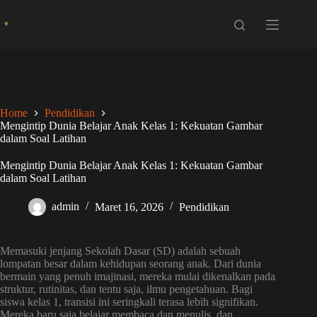
Skip
to
content
Home
Pendidikan
Mengintip Dunia Belajar Anak Kelas 1: Kekuatan Gambar
dalam Soal Latihan
Mengintip Dunia Belajar Anak Kelas 1: Kekuatan Gambar
dalam Soal Latihan
admin
Maret 16, 2026
Pendidikan
Memasuki jenjang Sekolah Dasar (SD) adalah sebuah
lompatan besar dalam kehidupan seorang anak. Dari dunia
bermain yang penuh imajinasi, mereka mulai dikenalkan pada
struktur, rutinitas, dan tentu saja, ilmu pengetahuan. Bagi
siswa kelas 1, transisi ini seringkali terasa lebih signifikan.
Mereka baru saja belajar membaca dan menulis, dan