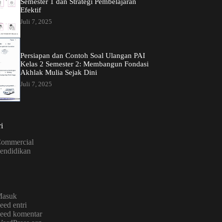
Semester 1 dan Strategi Pembelajaran
Efektif
Juli 7, 2025
Persiapan dan Contoh Soal Ulangan PAI
Kelas 2 Semester 2: Membangun Fondasi
Akhlak Mulia Sejak Dini
Juli 7, 2025
i
ommercial
endidikan
asuk
eed entri
eed komentar