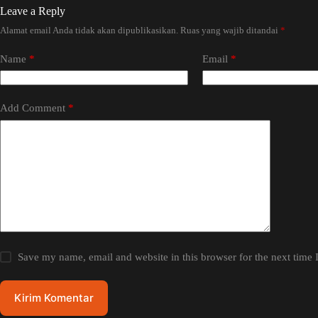
Leave a Reply
Alamat email Anda tidak akan dipublikasikan.
Ruas yang wajib ditandai
*
Name
*
Email
*
Add Comment
*
Save my name, email and website in this browser for the next time
Kirim Komentar