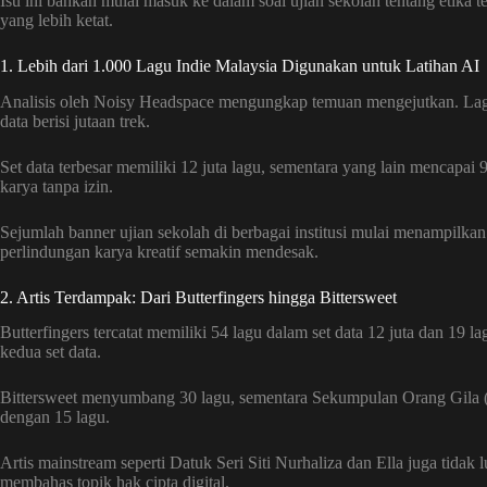
Isu ini bahkan mulai masuk ke dalam soal ujian sekolah tentang etika
yang lebih ketat.
1. Lebih dari 1.000 Lagu Indie Malaysia Digunakan untuk Latihan AI
Analisis oleh Noisy Headspace mengungkap temuan mengejutkan. Lagu-
data berisi jutaan trek.
Set data terbesar memiliki 12 juta lagu, sementara yang lain mencapai
karya tanpa izin.
Sejumlah banner ujian sekolah di berbagai institusi mulai menampilkan
perlindungan karya kreatif semakin mendesak.
2. Artis Terdampak: Dari Butterfingers hingga Bittersweet
Butterfingers tercatat memiliki 54 lagu dalam set data 12 juta dan 19 l
kedua set data.
Bittersweet menyumbang 30 lagu, sementara Sekumpulan Orang Gila (
dengan 15 lagu.
Artis mainstream seperti Datuk Seri Siti Nurhaliza dan Ella juga tida
membahas topik hak cipta digital.