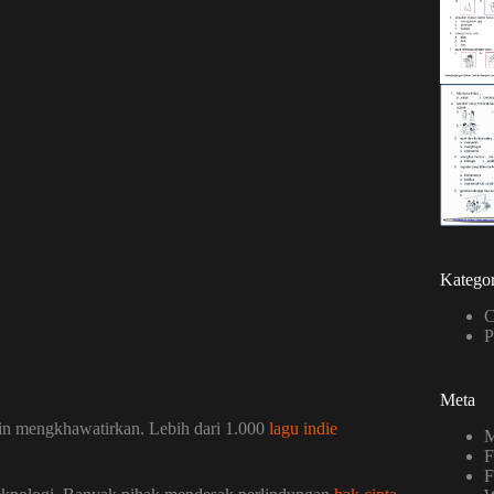
Kategor
C
P
Meta
in mengkhawatirkan. Lebih dari 1.000
lagu indie
M
F
F