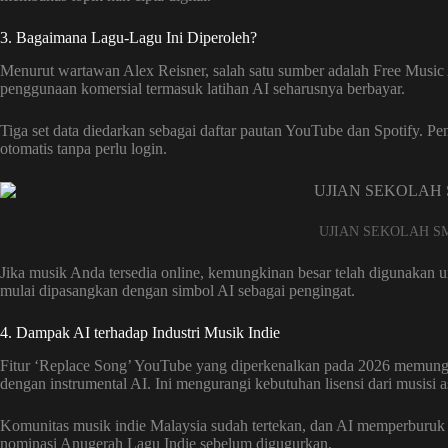
3. Bagaimana Lagu-Lagu Ini Diperoleh?
Menurut wartawan Alex Reisner, salah satu sumber adalah Free Music 
penggunaan komersial termasuk latihan AI seharusnya berbayar.
Tiga set data diedarkan sebagai daftar pautan YouTube dan Spotify.
otomatis tanpa perlu login.
UJIAN SEKOLAH SM
Jika musik Anda tersedia online, kemungkinan besar telah digunakan u
mulai dipasangkan dengan simbol AI sebagai pengingat.
4. Dampak AI terhadap Industri Musik Indie
Fitur ‘Replace Song’ YouTube yang diperkenalkan pada 2026 memung
dengan instrumental AI. Ini mengurangi kebutuhan lisensi dari musisi as
Komunitas musik indie Malaysia sudah tertekan, dan AI memperburuk 
nominasi Anugerah Lagu Indie sebelum digugurkan.