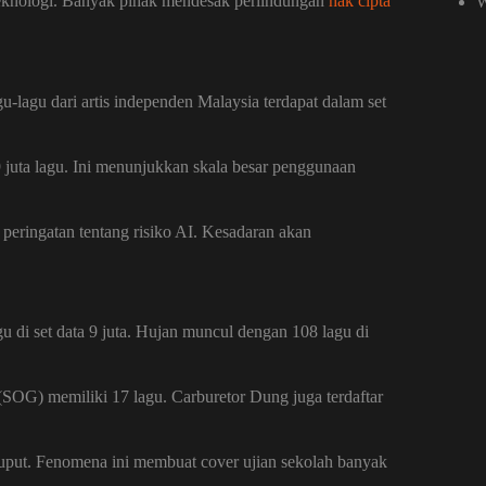
 teknologi. Banyak pihak mendesak perlindungan
hak cipta
W
lagu dari artis independen Malaysia terdapat dalam set
 9 juta lagu. Ini menunjukkan skala besar penggunaan
 peringatan tentang risiko AI. Kesadaran akan
agu di set data 9 juta. Hujan muncul dengan 108 lagu di
SOG) memiliki 17 lagu. Carburetor Dung juga terdaftar
k luput. Fenomena ini membuat cover ujian sekolah banyak