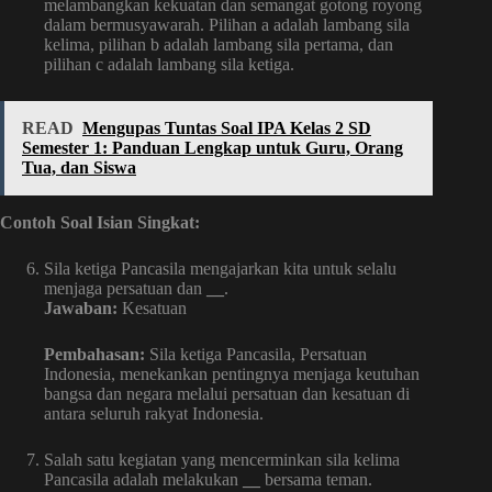
melambangkan kekuatan dan semangat gotong royong
dalam bermusyawarah. Pilihan a adalah lambang sila
kelima, pilihan b adalah lambang sila pertama, dan
pilihan c adalah lambang sila ketiga.
READ
Mengupas Tuntas Soal IPA Kelas 2 SD
Semester 1: Panduan Lengkap untuk Guru, Orang
Tua, dan Siswa
Contoh Soal Isian Singkat:
Sila ketiga Pancasila mengajarkan kita untuk selalu
menjaga persatuan dan
__
.
Jawaban:
Kesatuan
Pembahasan:
Sila ketiga Pancasila, Persatuan
Indonesia, menekankan pentingnya menjaga keutuhan
bangsa dan negara melalui persatuan dan kesatuan di
antara seluruh rakyat Indonesia.
Salah satu kegiatan yang mencerminkan sila kelima
Pancasila adalah melakukan
__
bersama teman.