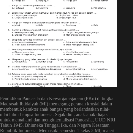
Pendidikan Pancasila dan Kewarganegaraan (PKn) di tingkat
Madrasah Ibtidaiyah (MI) memegang peranan krusial dalam
membentuk karakter anak bangsa yang berlandaskan nilai-
nilai luhur bangsa Indonesia. Sejak dini, anak-anak diajak
untuk memahami dan menginternalisasi Pancasila, UUD NRI
Tahun 1945, Bhinneka Tunggal Ika, dan Negara Kesatuan
Republik Indonesia. Memasuki semester 1 kelas 2 MI, materi