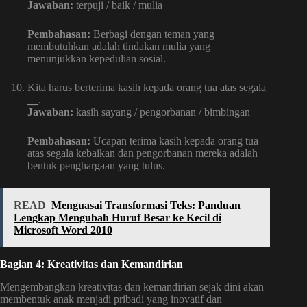
Jawaban:
terpuji / baik / mulia
Pembahasan:
Berbagi dengan teman yang
membutuhkan adalah tindakan mulia yang
menunjukkan kepedulian sosial.
Kita harus berterima kasih kepada orang tua atas segala
__
.
Jawaban:
kasih sayang / pengorbanan / bimbingan
Pembahasan:
Ucapan terima kasih kepada orang tua
atas segala kebaikan dan pengorbanan mereka adalah
bentuk penghargaan yang tulus.
READ
Menguasai Transformasi Teks: Panduan
Lengkap Mengubah Huruf Besar ke Kecil di
Microsoft Word 2010
Bagian 4: Kreativitas dan Kemandirian
Mengembangkan kreativitas dan kemandirian sejak dini akan
membentuk anak menjadi pribadi yang inovatif dan