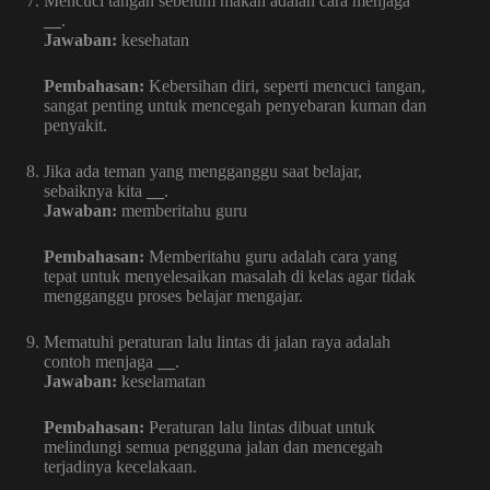
Mencuci tangan sebelum makan adalah cara menjaga
__
.
Jawaban:
kesehatan
Pembahasan:
Kebersihan diri, seperti mencuci tangan,
sangat penting untuk mencegah penyebaran kuman dan
penyakit.
Jika ada teman yang mengganggu saat belajar,
sebaiknya kita
__
.
Jawaban:
memberitahu guru
Pembahasan:
Memberitahu guru adalah cara yang
tepat untuk menyelesaikan masalah di kelas agar tidak
mengganggu proses belajar mengajar.
Mematuhi peraturan lalu lintas di jalan raya adalah
contoh menjaga
__
.
Jawaban:
keselamatan
Pembahasan:
Peraturan lalu lintas dibuat untuk
melindungi semua pengguna jalan dan mencegah
terjadinya kecelakaan.