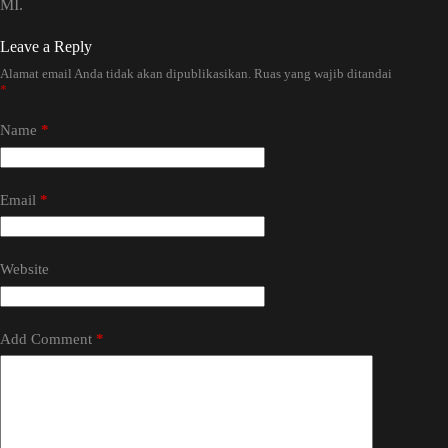
MI.
Leave a Reply
Alamat email Anda tidak akan dipublikasikan.
Ruas yang wajib ditandai
*
Name
*
Email
*
Website
Add Comment
*