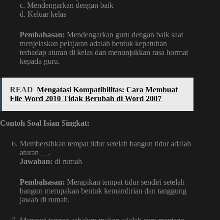
c. Mendengarkan dengan baik
d. Keluar kelas
Pembahasan:
Mendengarkan guru dengan baik saat
menjelaskan pelajaran adalah bentuk kepatuhan
terhadap aturan di kelas dan menunjukkan rasa hormat
kepada guru.
READ
Mengatasi Kompatibilitas: Cara Membuat
File Word 2010 Tidak Berubah di Word 2007
Contoh Soal Isian Singkat:
Membersihkan tempat tidur setelah bangun tidur adalah
aturan
__
.
Jawaban:
di rumah
Pembahasan:
Merapikan tempat tidur sendiri setelah
bangun merupakan bentuk kemandirian dan tanggung
jawab di rumah.