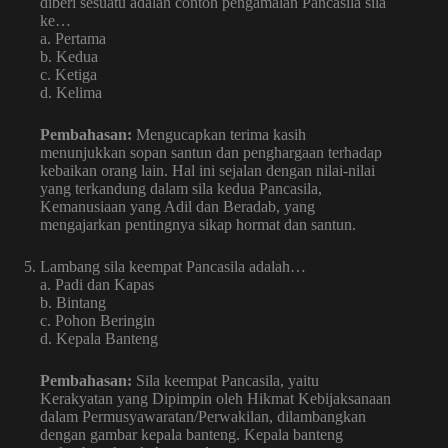
diberi sesuatu adalah contoh pengamalan Pancasila sila
ke…
a. Pertama
b. Kedua
c. Ketiga
d. Kelima
Pembahasan:
Mengucapkan terima kasih
menunjukkan sopan santun dan penghargaan terhadap
kebaikan orang lain. Hal ini sejalan dengan nilai-nilai
yang terkandung dalam sila kedua Pancasila,
Kemanusiaan yang Adil dan Beradab, yang
mengajarkan pentingnya sikap hormat dan santun.
Lambang sila keempat Pancasila adalah…
a. Padi dan Kapas
b. Bintang
c. Pohon Beringin
d. Kepala Banteng
Pembahasan:
Sila keempat Pancasila, yaitu
Kerakyatan yang Dipimpin oleh Hikmat Kebijaksanaan
dalam Permusyawaratan/Perwakilan, dilambangkan
dengan gambar kepala banteng. Kepala banteng