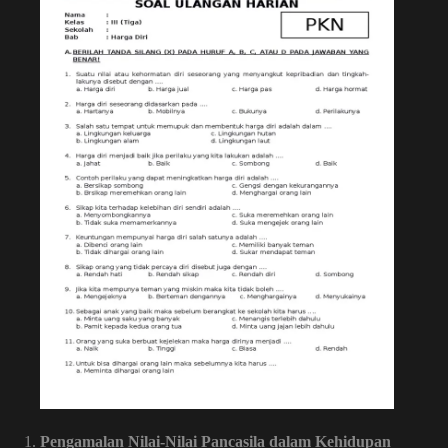
Pengamalan Nilai-Nilai Pancasila dalam Kehidupan