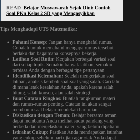
READ
Belajar Musyawarah Sejak Dini: Contoh
Soal PKn Kelas 2 SD yang Mengasyikkan
Tips Menghadapi UTS Matematika:
Pahami Konsep:
Jangan hanya menghafal rumus.
Cobalah untuk memahami mengapa rumus tersebut
berlaku dan bagaimana konsepnya bekerja.
Latihan Soal Rutin:
Kerjakan berbagai variasi soal
dari setiap topik. Semakin banyak latihan, semakin
terbiasa Anda dengan berbagai tipe pertanyaan.
Identifikasi Kelemahan:
Setelah mengerjakan soal
latihan, analisis kembali soal-soal yang salah. Cari tahu
di mana letak kesalahan Anda, apakah karena salah
hitung, salah konsep, atau salah strategi.
Buat Catatan Ringkas:
Buatlah rangkuman materi
dan rumus-rumus penting. Catatan ini akan sangat
membantu saat belajar mendekati hari ujian.
Diskusikan dengan Teman:
Belajar bersama teman
dapat membantu Anda melihat sudut pandang yang
berbeda dan menjelaskan materi yang belum dipahami.
Istirahat Cukup:
Pastikan Anda mendapatkan istirahat
yang cukup sebelum hari ujian agar otak Anda dapat