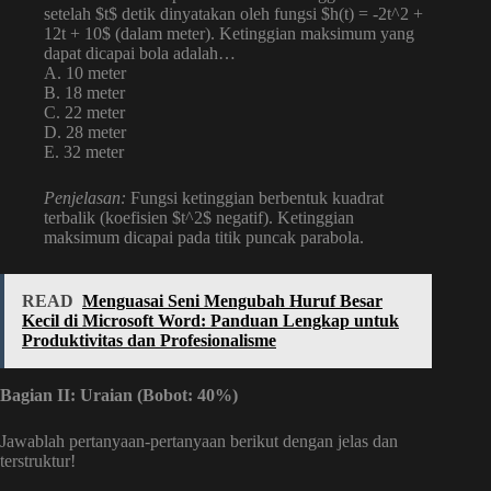
setelah $t$ detik dinyatakan oleh fungsi $h(t) = -2t^2 +
12t + 10$ (dalam meter). Ketinggian maksimum yang
dapat dicapai bola adalah…
A. 10 meter
B. 18 meter
C. 22 meter
D. 28 meter
E. 32 meter
Penjelasan:
Fungsi ketinggian berbentuk kuadrat
terbalik (koefisien $t^2$ negatif). Ketinggian
maksimum dicapai pada titik puncak parabola.
READ
Menguasai Seni Mengubah Huruf Besar
Kecil di Microsoft Word: Panduan Lengkap untuk
Produktivitas dan Profesionalisme
Bagian II: Uraian (Bobot: 40%)
Jawablah pertanyaan-pertanyaan berikut dengan jelas dan
terstruktur!