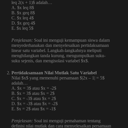
leq 2(x + 1)$ adalah…
A. $x leq 8$
B. $x geq 8$
C. $x leq 4$
D. $x geq 4$
E. $x leq 5$
Penjelasan:
Soal ini menguji kemampuan siswa dalam
menyederhanakan dan menyelesaikan pertidaksamaan
linear satu variabel. Langkah-langkahnya meliputi
menghilangkan tanda kurung, mengumpulkan suku-
suku sejenis, dan mengisolasi variabel $x$.
Pertidaksamaan Nilai Mutlak Satu Variabel
Nilai $x$ yang memenuhi persamaan $|2x – 1| = 5$
adalah…
A. $x = 3$ atau $x = -2$
B. $x = 3$ atau $x = 2$
C. $x = -3$ atau $x = 2$
D. $x = -3$ atau $x = -2$
E. $x = 2$ atau $x = -1$
Penjelasan:
Soal ini menguji pemahaman tentang
definisi nilai mutlak dan cara menyelesaikan persamaan