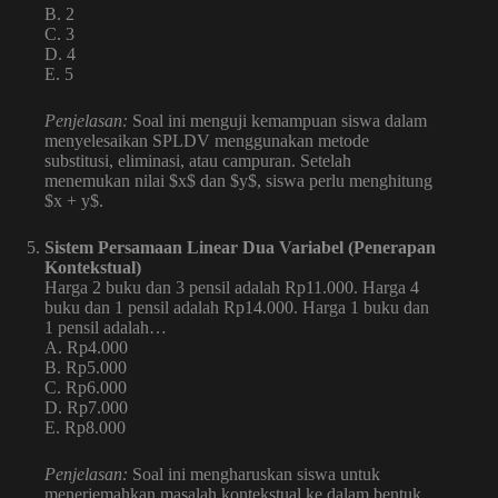
B. 2
C. 3
D. 4
E. 5
Penjelasan:
Soal ini menguji kemampuan siswa dalam
menyelesaikan SPLDV menggunakan metode
substitusi, eliminasi, atau campuran. Setelah
menemukan nilai $x$ dan $y$, siswa perlu menghitung
$x + y$.
Sistem Persamaan Linear Dua Variabel (Penerapan
Kontekstual)
Harga 2 buku dan 3 pensil adalah Rp11.000. Harga 4
buku dan 1 pensil adalah Rp14.000. Harga 1 buku dan
1 pensil adalah…
A. Rp4.000
B. Rp5.000
C. Rp6.000
D. Rp7.000
E. Rp8.000
Penjelasan:
Soal ini mengharuskan siswa untuk
menerjemahkan masalah kontekstual ke dalam bentuk