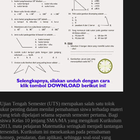
Ujian Tengah Semester (UTS) merupakan salah satu tolok
ukur penting dalam menilai pemahaman siswa terhadap materi
yang telah dipelajari selama separuh semester pertama. Bagi
siswa Kelas 10 jenjang SMA/MA yang mengikuti Kurikulum
2013, mata pelajaran Matematika seringkali menjadi tantangan
tersendiri. Kurikulum ini menekankan pada pemahaman
konsep, penalaran, dan aplikasi, sehingga soal-soal yang