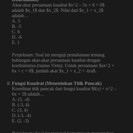
Akar-akar persamaan kuadrat $x^2 – 5x + 6 = 0$
adalah $x_1$ dan $x_2$. Nilai dari $x_1 + x_2$
adalah…
A. 5
B. -5
C. 6
D. -6
E. 1
Penjelasan:
Soal ini menguji pemahaman tentang
hubungan akar-akar persamaan kuadrat dengan
koefisiennya (rumus Vieta). Untuk persamaan $ax^2 +
bx + c = 0$, jumlah akar $x_1 + x_2 = -b/a$.
Fungsi Kuadrat (Menentukan Titik Puncak)
Koordinat titik puncak dari fungsi kuadrat $f(x) = x^2 –
6x + 5$ adalah…
A. (3, -4)
B. (-3, 4)
C. (3, 4)
D. (-3, -4)
E. (2, -3)