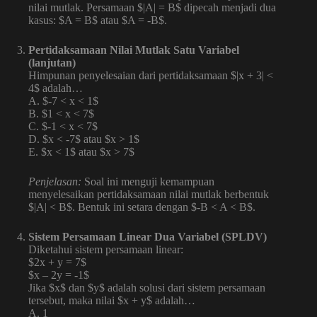
nilai mutlak. Persamaan $|A| = B$ dipecah menjadi dua
kasus: $A = B$ atau $A = -B$.
Pertidaksamaan Nilai Mutlak Satu Variabel
(lanjutan)
Himpunan penyelesaian dari pertidaksamaan $|x + 3| <
4$ adalah…
A. $-7 < x < 1$
B. $1 < x < 7$
C. $-1 < x < 7$
D. $x < -7$ atau $x > 1$
E. $x < 1$ atau $x > 7$
Penjelasan:
Soal ini menguji kemampuan
menyelesaikan pertidaksamaan nilai mutlak berbentuk
$|A| < B$. Bentuk ini setara dengan $-B < A < B$.
Sistem Persamaan Linear Dua Variabel (SPLDV)
Diketahui sistem persamaan linear:
$2x + y = 7$
$x – 2y = -1$
Jika $x$ dan $y$ adalah solusi dari sistem persamaan
tersebut, maka nilai $x + y$ adalah…
A. 1