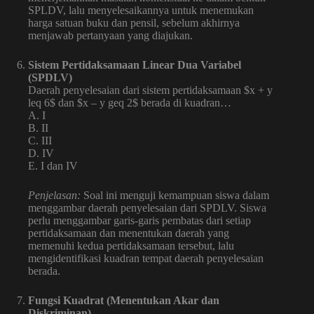
SPLDV, lalu menyelesaikannya untuk menemukan
harga satuan buku dan pensil, sebelum akhirnya
menjawab pertanyaan yang diajukan.
Sistem Pertidaksamaan Linear Dua Variabel
(SPDLV)
Daerah penyelesaian dari sistem pertidaksamaan $x + y
leq 6$ dan $x – y geq 2$ berada di kuadran…
A. I
B. II
C. III
D. IV
E. I dan IV
Penjelasan:
Soal ini menguji kemampuan siswa dalam
menggambar daerah penyelesaian dari SPDLV. Siswa
perlu menggambar garis-garis pembatas dari setiap
pertidaksamaan dan menentukan daerah yang
memenuhi kedua pertidaksamaan tersebut, lalu
mengidentifikasi kuadran tempat daerah penyelesaian
berada.
Fungsi Kuadrat (Menentukan Akar dan
Diskriminan)