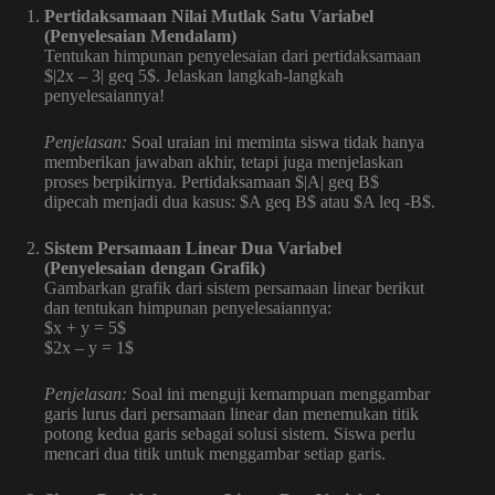
Pertidaksamaan Nilai Mutlak Satu Variabel
(Penyelesaian Mendalam)
Tentukan himpunan penyelesaian dari pertidaksamaan
$|2x – 3| geq 5$. Jelaskan langkah-langkah
penyelesaiannya!
Penjelasan:
Soal uraian ini meminta siswa tidak hanya
memberikan jawaban akhir, tetapi juga menjelaskan
proses berpikirnya. Pertidaksamaan $|A| geq B$
dipecah menjadi dua kasus: $A geq B$ atau $A leq -B$.
Sistem Persamaan Linear Dua Variabel
(Penyelesaian dengan Grafik)
Gambarkan grafik dari sistem persamaan linear berikut
dan tentukan himpunan penyelesaiannya:
$x + y = 5$
$2x – y = 1$
Penjelasan:
Soal ini menguji kemampuan menggambar
garis lurus dari persamaan linear dan menemukan titik
potong kedua garis sebagai solusi sistem. Siswa perlu
mencari dua titik untuk menggambar setiap garis.