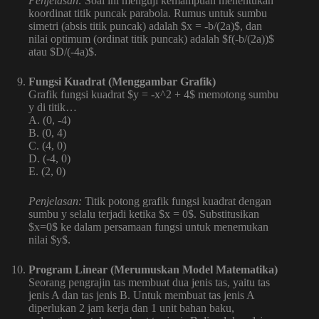
Penjelasan:
Soal ini menguji kemampuan menentukan
koordinat titik puncak parabola. Rumus untuk sumbu
simetri (absis titik puncak) adalah $x = -b/(2a)$, dan
nilai optimum (ordinat titik puncak) adalah $f(-b/(2a))$
atau $D/(-4a)$.
Fungsi Kuadrat (Menggambar Grafik)
Grafik fungsi kuadrat $y = -x^2 + 4$ memotong sumbu
y di titik…
A. (0, -4)
B. (0, 4)
C. (4, 0)
D. (-4, 0)
E. (2, 0)
Penjelasan:
Titik potong grafik fungsi kuadrat dengan
sumbu y selalu terjadi ketika $x = 0$. Substitusikan
$x=0$ ke dalam persamaan fungsi untuk menemukan
nilai $y$.
Program Linear (Merumuskan Model Matematika)
Seorang pengrajin tas membuat dua jenis tas, yaitu tas
jenis A dan tas jenis B. Untuk membuat tas jenis A
diperlukan 2 jam kerja dan 1 unit bahan baku,