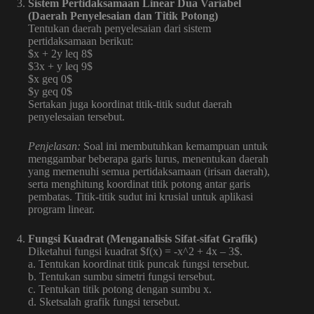
Sistem Pertidaksamaan Linear Dua Variabel
(Daerah Penyelesaian dan Titik Potong)
Tentukan daerah penyelesaian dari sistem
pertidaksamaan berikut:
$x + 2y leq 8$
$3x + y leq 9$
$x geq 0$
$y geq 0$
Sertakan juga koordinat titik-titik sudut daerah
penyelesaian tersebut.
Penjelasan:
Soal ini membutuhkan kemampuan untuk
menggambar beberapa garis lurus, menentukan daerah
yang memenuhi semua pertidaksamaan (irisan daerah),
serta menghitung koordinat titik potong antar garis
pembatas. Titik-titik sudut ini krusial untuk aplikasi
program linear.
Fungsi Kuadrat (Menganalisis Sifat-sifat Grafik)
Diketahui fungsi kuadrat $f(x) = -x^2 + 4x – 3$.
a. Tentukan koordinat titik puncak fungsi tersebut.
b. Tentukan sumbu simetri fungsi tersebut.
c. Tentukan titik potong dengan sumbu x.
d. Sketsalah grafik fungsi tersebut.