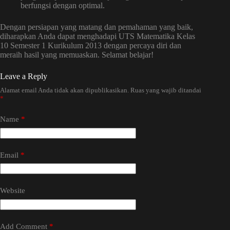
berfungsi dengan optimal.
Dengan persiapan yang matang dan pemahaman yang baik,
diharapkan Anda dapat menghadapi UTS Matematika Kelas
10 Semester 1 Kurikulum 2013 dengan percaya diri dan
meraih hasil yang memuaskan. Selamat belajar!
Leave a Reply
Alamat email Anda tidak akan dipublikasikan.
Ruas yang wajib ditandai
*
Name
*
Email
*
Website
Add Comment
*