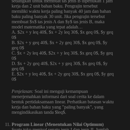
sedangkan untuk membuat tas jenis B diperlukan 1 jam
kerja dan 2 unit bahan baku. Pengrajin tersebut
memiliki waktu kerja paling banyak 40 jam dan bahan
baku paling banyak 30 unit. Jika pengrajin tersebut
membuat $x$ tas jenis A dan $y$ tas jenis B, maka
model matematika yang tepat adalah…
A. $2x + y leq 40$, $x + 2y leq 30$, $x geq 0$, $y geq
0$
B. $2x + y geq 40$, $x + 2y geq 30$, $x geq 0$, $y
geq 0$
C. $x + 2y leq 40$, $2x + y leq 30$, $x geq 0$, $y geq
0$
D. $x + 2y geq 40$, $2x + y geq 30$, $x geq 0$, $y
geq 0$
E. $2x + y leq 40$, $x + 2y geq 30$, $x geq 0$, $y geq
0$
Penjelasan:
Soal ini menguji kemampuan
menerjemahkan informasi dari soal cerita ke dalam
bentuk pertidaksamaan linear. Perhatikan batasan waktu
kerja dan bahan baku yang "paling banyak", yang
mengindikasikan tanda $leq$.
Program Linear (Menentukan Nilai Optimum)
Suatu toko menjual sepatu jenis I dan jenis II. Jumlah