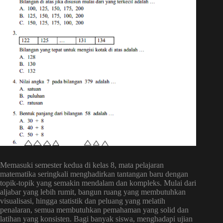
Memasuki semester kedua di kelas 8, mata pelajaran
matematika seringkali menghadirkan tantangan baru dengan
topik-topik yang semakin mendalam dan kompleks. Mulai dari
aljabar yang lebih rumit, bangun ruang yang membutuhkan
visualisasi, hingga statistik dan peluang yang melatih
penalaran, semua membutuhkan pemahaman yang solid dan
latihan yang konsisten. Bagi banyak siswa, menghadapi ujian