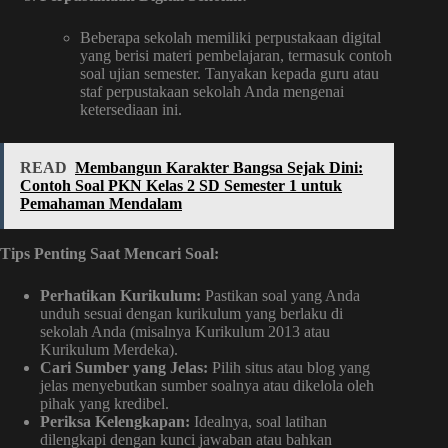
Beberapa sekolah memiliki perpustakaan digital
yang berisi materi pembelajaran, termasuk contoh
soal ujian semester. Tanyakan kepada guru atau
staf perpustakaan sekolah Anda mengenai
ketersediaan ini.
READ
Membangun Karakter Bangsa Sejak Dini:
Contoh Soal PKN Kelas 2 SD Semester 1 untuk
Pemahaman Mendalam
Tips Penting Saat Mencari Soal:
Perhatikan Kurikulum:
Pastikan soal yang Anda
unduh sesuai dengan kurikulum yang berlaku di
sekolah Anda (misalnya Kurikulum 2013 atau
Kurikulum Merdeka).
Cari Sumber yang Jelas:
Pilih situs atau blog yang
jelas menyebutkan sumber soalnya atau dikelola oleh
pihak yang kredibel.
Periksa Kelengkapan:
Idealnya, soal latihan
dilengkapi dengan kunci jawaban atau bahkan