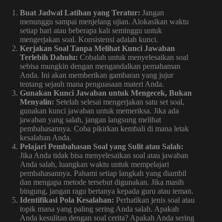
Buat Jadwal Latihan yang Teratur:
Jangan
menunggu sampai menjelang ujian. Alokasikan waktu
setiap hari atau beberapa kali seminggu untuk
mengerjakan soal. Konsistensi adalah kunci.
Kerjakan Soal Tanpa Melihat Kunci Jawaban
Terlebih Dahulu:
Cobalah untuk menyelesaikan soal
sebisa mungkin dengan mengandalkan pemahaman
Anda. Ini akan memberikan gambaran yang jujur
tentang sejauh mana penguasaan materi Anda.
Gunakan Kunci Jawaban untuk Mengecek, Bukan
Menyalin:
Setelah selesai mengerjakan satu set soal,
gunakan kunci jawaban untuk memeriksa. Jika ada
jawaban yang salah, jangan langsung melihat
pembahasannya. Coba pikirkan kembali di mana letak
kesalahan Anda.
Pelajari Pembahasan Soal yang Sulit atau Salah:
Jika Anda tidak bisa menyelesaikan soal atau jawaban
Anda salah, luangkan waktu untuk mempelajari
pembahasannya. Pahami setiap langkah yang diambil
dan mengapa metode tersebut digunakan. Jika masih
bingung, jangan ragu bertanya kepada guru atau teman.
Identifikasi Pola Kesalahan:
Perhatikan jenis soal atau
topik mana yang paling sering Anda salah. Apakah
Anda kesulitan dengan soal cerita? Apakah Anda sering