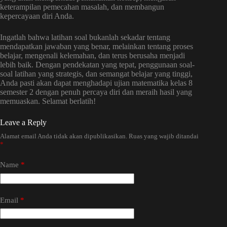
keterampilan pemecahan masalah, dan membangun
kepercayaan diri Anda.
Ingatlah bahwa latihan soal bukanlah sekadar tentang
mendapatkan jawaban yang benar, melainkan tentang proses
belajar, mengenali kelemahan, dan terus berusaha menjadi
lebih baik. Dengan pendekatan yang tepat, penggunaan soal-
soal latihan yang strategis, dan semangat belajar yang tinggi,
Anda pasti akan dapat menghadapi ujian matematika kelas 8
semester 2 dengan penuh percaya diri dan meraih hasil yang
memuaskan. Selamat berlatih!
Leave a Reply
Alamat email Anda tidak akan dipublikasikan.
Ruas yang wajib ditandai
*
Name
*
Email
*