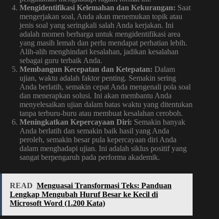
Mengidentifikasi Kelemahan dan Kekurangan:
Saat
mengerjakan soal, Anda akan menemukan topik atau
jenis soal yang seringkali salah Anda kerjakan. Ini
adalah momen berharga untuk mengidentifikasi area
yang masih lemah dan perlu mendapat perhatian lebih.
Alih-alih menghindari kesalahan, jadikan kesalahan
sebagai guru terbaik Anda.
Membangun Kecepatan dan Ketepatan:
Dalam
ujian, waktu adalah faktor penting. Semakin sering
Anda berlatih, semakin cepat Anda mengenali pola soal
dan menerapkan solusi. Ini akan membantu Anda
menyelesaikan ujian dalam batas waktu yang ditentukan
tanpa terburu-buru atau membuat kesalahan ceroboh.
Meningkatkan Kepercayaan Diri:
Semakin banyak
Anda berlatih dan semakin baik hasil yang Anda
peroleh, semakin besar pula kepercayaan diri Anda
dalam menghadapi ujian. Ini adalah siklus positif yang
sangat berpengaruh pada performa akademik.
READ
Menguasai Transformasi Teks: Panduan
Lengkap Mengubah Huruf Besar ke Kecil di
Microsoft Word (1.200 Kata)