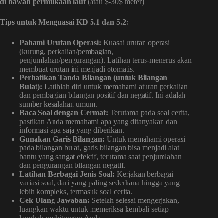
di bawah permukaan laut
(atau $-30$ meter).
Tips untuk Menguasai KD 5.1 dan 5.2:
Pahami Urutan Operasi:
Kuasai urutan operasi
(kurung, perkalian/pembagian,
penjumlahan/pengurangan). Latihan terus-menerus akan
membuat urutan ini menjadi otomatis.
Perhatikan Tanda Bilangan (untuk Bilangan
Bulat):
Latihlah diri untuk memahami aturan perkalian
dan pembagian bilangan positif dan negatif. Ini adalah
sumber kesalahan umum.
Baca Soal dengan Cermat:
Terutama pada soal cerita,
pastikan Anda memahami apa yang ditanyakan dan
informasi apa saja yang diberikan.
Gunakan Garis Bilangan:
Untuk memahami operasi
pada bilangan bulat, garis bilangan bisa menjadi alat
bantu yang sangat efektif, terutama saat penjumlahan
dan pengurangan bilangan negatif.
Latihan Berbagai Jenis Soal:
Kerjakan berbagai
variasi soal, dari yang paling sederhana hingga yang
lebih kompleks, termasuk soal cerita.
Cek Ulang Jawaban:
Setelah selesai mengerjakan,
luangkan waktu untuk memeriksa kembali setiap
langkah perhitungan Anda.