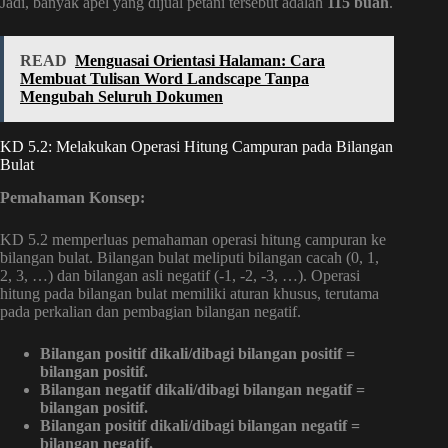
Jadi, banyak apel yang dijual petani tersebut adalah
115 buah
.
READ
Menguasai Orientasi Halaman: Cara
Membuat Tulisan Word Landscape Tanpa
Mengubah Seluruh Dokumen
KD 5.2: Melakukan Operasi Hitung Campuran pada Bilangan
Bulat
Pemahaman Konsep:
KD 5.2 memperluas pemahaman operasi hitung campuran ke
bilangan bulat. Bilangan bulat meliputi bilangan cacah (0, 1,
2, 3, …) dan bilangan asli negatif (-1, -2, -3, …). Operasi
hitung pada bilangan bulat memiliki aturan khusus, terutama
pada perkalian dan pembagian bilangan negatif.
Bilangan positif dikali/dibagi bilangan positif =
bilangan positif.
Bilangan negatif dikali/dibagi bilangan negatif =
bilangan positif.
Bilangan positif dikali/dibagi bilangan negatif =
bilangan negatif.