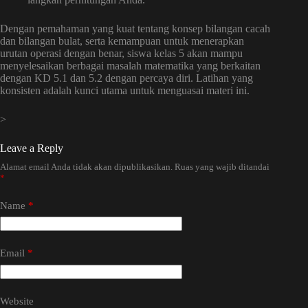
Dengan pemahaman yang kuat tentang konsep bilangan cacah
dan bilangan bulat, serta kemampuan untuk menerapkan
urutan operasi dengan benar, siswa kelas 5 akan mampu
menyelesaikan berbagai masalah matematika yang berkaitan
dengan KD 5.1 dan 5.2 dengan percaya diri. Latihan yang
konsisten adalah kunci utama untuk menguasai materi ini.
>
Leave a Reply
Alamat email Anda tidak akan dipublikasikan.
Ruas yang wajib ditandai
*
Name
*
Email
*
Website