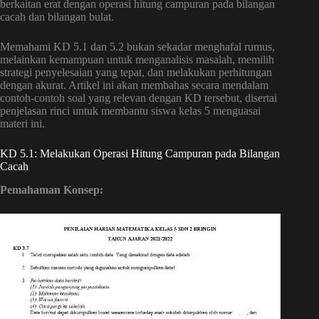
berkaitan erat dengan operasi hitung campuran pada bilangan
cacah dan bilangan bulat.
Memahami KD 5.1 dan 5.2 bukan sekadar menghafal rumus,
melainkan kemampuan untuk menganalisis masalah, memilih
strategi penyelesaian yang tepat, dan melakukan perhitungan
dengan akurat. Artikel ini akan membahas secara mendalam
contoh-contoh soal yang relevan dengan KD tersebut, disertai
penjelasan rinci untuk membantu siswa kelas 5 menguasai
materi ini.
KD 5.1: Melakukan Operasi Hitung Campuran pada Bilangan
Cacah
Pemahaman Konsep: