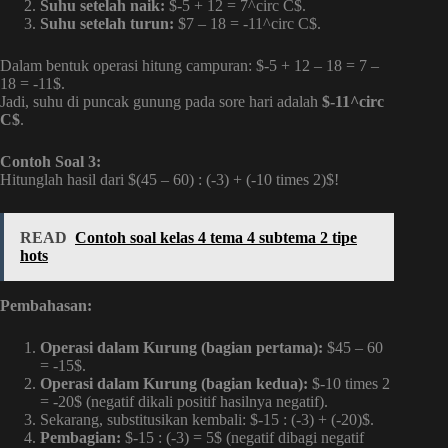
Suhu setelah naik:
$-5 + 12 = 7^circ C$.
Suhu setelah turun:
$7 – 18 = -11^circ C$.
Dalam bentuk operasi hitung campuran: $-5 + 12 – 18 = 7 –
18 = -11$.
Jadi, suhu di puncak gunung pada sore hari adalah
$-11^circ
C$
.
Contoh Soal 3:
Hitunglah hasil dari $(45 – 60) : (-3) + (-10 times 2)$!
READ
Contoh soal kelas 4 tema 4 subtema 2 tipe
hots
Pembahasan:
Operasi dalam Kurung (bagian pertama):
$45 – 60
= -15$.
Operasi dalam Kurung (bagian kedua):
$-10 times 2
= -20$ (negatif dikali positif hasilnya negatif).
Sekarang, substitusikan kembali: $-15 : (-3) + (-20)$.
Pembagian:
$-15 : (-3) = 5$ (negatif dibagi negatif