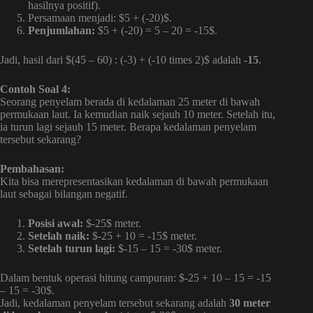
hasilnya positif).
Persamaan menjadi: $5 + (-20)$.
Penjumlahan:
$5 + (-20) = 5 – 20 = -15$.
Jadi, hasil dari $(45 – 60) : (-3) + (-10 times 2)$ adalah
-15
.
Contoh Soal 4:
Seorang penyelam berada di kedalaman 25 meter di bawah
permukaan laut. Ia kemudian naik sejauh 10 meter. Setelah itu,
ia turun lagi sejauh 15 meter. Berapa kedalaman penyelam
tersebut sekarang?
Pembahasan:
Kita bisa merepresentasikan kedalaman di bawah permukaan
laut sebagai bilangan negatif.
Posisi awal:
$-25$ meter.
Setelah naik:
$-25 + 10 = -15$ meter.
Setelah turun lagi:
$-15 – 15 = -30$ meter.
Dalam bentuk operasi hitung campuran: $-25 + 10 – 15 = -15
– 15 = -30$.
Jadi, kedalaman penyelam tersebut sekarang adalah
30 meter