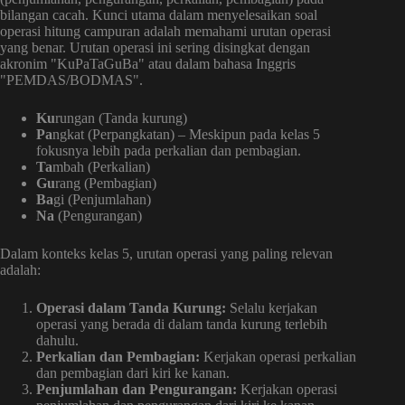
bilangan cacah. Kunci utama dalam menyelesaikan soal
operasi hitung campuran adalah memahami urutan operasi
yang benar. Urutan operasi ini sering disingkat dengan
akronim "KuPaTaGuBa" atau dalam bahasa Inggris
"PEMDAS/BODMAS".
Ku
rungan (Tanda kurung)
Pa
ngkat (Perpangkatan) – Meskipun pada kelas 5
fokusnya lebih pada perkalian dan pembagian.
Ta
mbah (Perkalian)
Gu
rang (Pembagian)
Ba
gi (Penjumlahan)
Na
(Pengurangan)
Dalam konteks kelas 5, urutan operasi yang paling relevan
adalah:
Operasi dalam Tanda Kurung:
Selalu kerjakan
operasi yang berada di dalam tanda kurung terlebih
dahulu.
Perkalian dan Pembagian:
Kerjakan operasi perkalian
dan pembagian dari kiri ke kanan.
Penjumlahan dan Pengurangan:
Kerjakan operasi