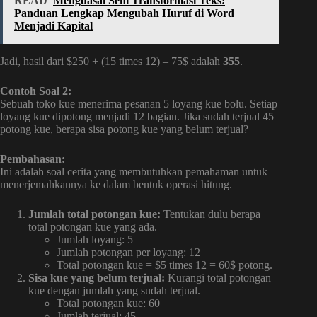
READ
Menguasai Seni Transformasi Teks:
Panduan Lengkap Mengubah Huruf di Word
Menjadi Kapital
Jadi, hasil dari $250 + (15 times 12) – 75$ adalah
355
.
Contoh Soal 2:
Sebuah toko kue menerima pesanan 5 loyang kue bolu. Setiap
loyang kue dipotong menjadi 12 bagian. Jika sudah terjual 45
potong kue, berapa sisa potong kue yang belum terjual?
Pembahasan:
Ini adalah soal cerita yang membutuhkan pemahaman untuk
menerjemahkannya ke dalam bentuk operasi hitung.
Jumlah total potongan kue:
Tentukan dulu berapa
total potongan kue yang ada.
Jumlah loyang: 5
Jumlah potongan per loyang: 12
Total potongan kue = $5 times 12 = 60$ potong.
Sisa kue yang belum terjual:
Kurangi total potongan
kue dengan jumlah yang sudah terjual.
Total potongan kue: 60
Jumlah terjual: 45