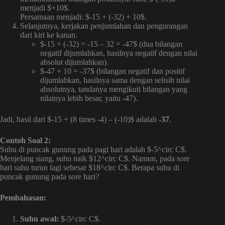
menjadi $+10$.
Persamaan menjadi: $-15 + (-32) + 10$.
Selanjutnya, kerjakan penjumlahan dan pengurangan
dari kiri ke kanan.
$-15 + (-32) = -15 – 32 = -47$ (dua bilangan
negatif dijumlahkan, hasilnya negatif dengan nilai
absolut dijumlahkan).
$-47 + 10 = -37$ (bilangan negatif dan positif
dijumlahkan, hasilnya sama dengan selisih nilai
absolutnya, tandanya mengikuti bilangan yang
nilainya lebih besar, yaitu -47).
Jadi, hasil dari $-15 + (8 times -4) – (-10)$ adalah
-37
.
Contoh Soal 2:
Suhu di puncak gunung pada pagi hari adalah $-5^circ C$.
Menjelang siang, suhu naik $12^circ C$. Namun, pada sore
hari suhu turun lagi sebesar $18^circ C$. Berapa suhu di
puncak gunung pada sore hari?
Pembahasan:
Suhu awal:
$-5^circ C$.