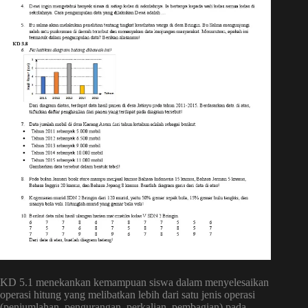
KD 5.1 menekankan kemampuan siswa dalam menyelesaikan
operasi hitung yang melibatkan lebih dari satu jenis operasi
(penjumlahan, pengurangan, perkalian, pembagian) pada