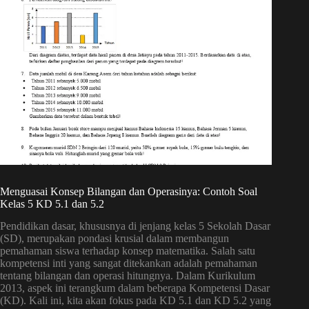
Menguasai Konsep Bilangan dan Operasinya: Contoh Soal
Kelas 5 KD 5.1 dan 5.2
Pendidikan dasar, khususnya di jenjang kelas 5 Sekolah Dasar
(SD), merupakan pondasi krusial dalam membangun
pemahaman siswa terhadap konsep matematika. Salah satu
kompetensi inti yang sangat ditekankan adalah pemahaman
tentang bilangan dan operasi hitungnya. Dalam Kurikulum
2013, aspek ini terangkum dalam beberapa Kompetensi Dasar
(KD). Kali ini, kita akan fokus pada KD 5.1 dan KD 5.2 yang