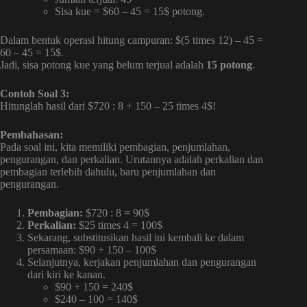
Sisa kue = $60 – 45 = 15$ potong.
Dalam bentuk operasi hitung campuran: $(5 times 12) – 45 =
60 – 45 = 15$.
Jadi, sisa potong kue yang belum terjual adalah
15 potong
.
Contoh Soal 3:
Hitunglah hasil dari $720 : 8 + 150 – 25 times 4$!
Pembahasan:
Pada soal ini, kita memiliki pembagian, penjumlahan,
pengurangan, dan perkalian. Urutannya adalah perkalian dan
pembagian terlebih dahulu, baru penjumlahan dan
pengurangan.
Pembagian:
$720 : 8 = 90$
Perkalian:
$25 times 4 = 100$
Sekarang, substitusikan hasil ini kembali ke dalam
persamaan: $90 + 150 – 100$
Selanjutnya, kerjakan penjumlahan dan pengurangan
dari kiri ke kanan.
$90 + 150 = 240$
$240 – 100 = 140$