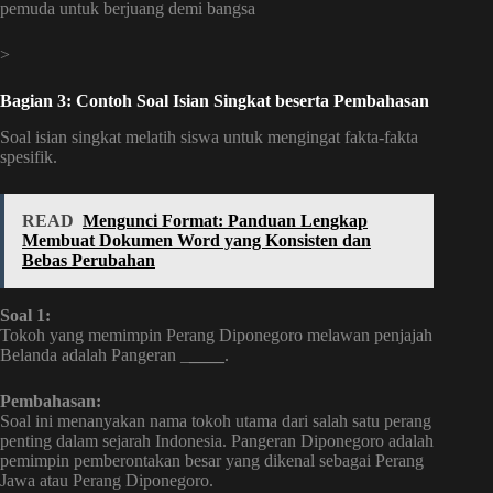
pemuda untuk berjuang demi bangsa
>
Bagian 3: Contoh Soal Isian Singkat beserta Pembahasan
Soal isian singkat melatih siswa untuk mengingat fakta-fakta
spesifik.
READ
Mengunci Format: Panduan Lengkap
Membuat Dokumen Word yang Konsisten dan
Bebas Perubahan
Soal 1:
Tokoh yang memimpin Perang Diponegoro melawan penjajah
Belanda adalah Pangeran _
____
.
Pembahasan:
Soal ini menanyakan nama tokoh utama dari salah satu perang
penting dalam sejarah Indonesia. Pangeran Diponegoro adalah
pemimpin pemberontakan besar yang dikenal sebagai Perang
Jawa atau Perang Diponegoro.