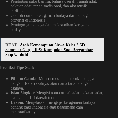
Pengertian suku bangsa, bahasa daerah, rumah adat,
pakaian adat, tarian tradisional, dan alat musik
tradisional.
Contoh-contoh keragaman budaya dari berbagai
provinsi di Indonesia.
Pentingnya menjaga dan melestarikan keragaman
budaya.
READ
Asah Kemampuan Siswa Kelas 3 SD
Semester Ganjil IPS: Kumpulan Soal Bergambar
Siap Unduh!
Prediksi Tipe Soal:
Pilihan Ganda:
Mencocokkan nama suku bangsa
dengan daerah asalnya, atau nama tarian dengan
asalnya.
Isian Singkat:
Mengisi nama rumah adat, pakaian adat,
atau tarian dari daerah tertentu.
Uraian:
Menjelaskan mengapa keragaman budaya
penting bagi Indonesia atau bagaimana cara
melestarikannya.