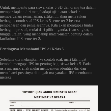
Untuk membantu para siswa kelas 5 SD dan orang tua dalam
mempersiapkan diri menghadapi ujian atau sekadar
memperdalam pemahaman, artikel ini akan menyajikan
berbagai contoh soal IPS kelas 5 semester 2 beserta
pembahasan dan penjelasannya. Kita akan mengupas tuntas
berbagai tipe soal, mulai dari pilihan ganda, isian singkat,
hingga uraian, yang mencakup materi-materi penting dalam
kurikulum IPS semester 2.
Pentingnya Memahami IPS di Kelas 5
Sebelum kita melangkah ke contoh soal, mari kita ingat
kembali mengapa IPS itu penting bagi siswa kelas 5. Pada
usia ini, anak-anak mulai membangun identitas diri dan
memahami posisinya di tengah masyarakat. IPS membantu
mereka: