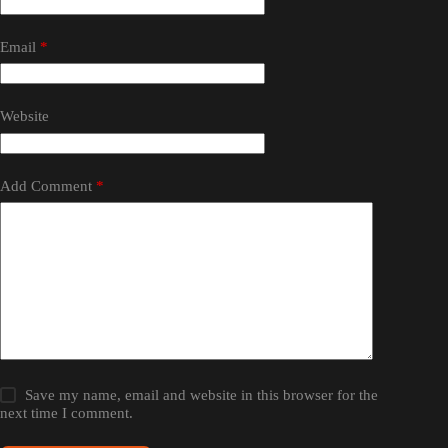
Email
*
Website
Add Comment
*
Save my name, email and website in this browser for the
next time I comment.