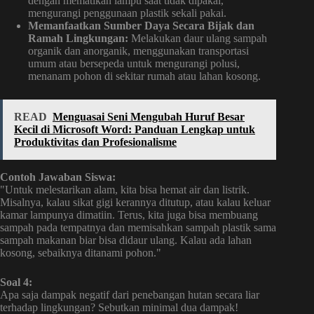
dengan mematikan lampu saat tidak dipakai,
mengurangi penggunaan plastik sekali pakai.
Memanfaatkan Sumber Daya Secara Bijak dan
Ramah Lingkungan:
Melakukan daur ulang sampah
organik dan anorganik, menggunakan transportasi
umum atau bersepeda untuk mengurangi polusi,
menanam pohon di sekitar rumah atau lahan kosong.
READ
Menguasai Seni Mengubah Huruf Besar
Kecil di Microsoft Word: Panduan Lengkap untuk
Produktivitas dan Profesionalisme
Contoh Jawaban Siswa:
"Untuk melestarikan alam, kita bisa hemat air dan listrik.
Misalnya, kalau sikat gigi kerannya ditutup, atau kalau keluar
kamar lampunya dimatiin. Terus, kita juga bisa membuang
sampah pada tempatnya dan memisahkan sampah plastik sama
sampah makanan biar bisa didaur ulang. Kalau ada lahan
kosong, sebaiknya ditanami pohon."
Soal 4:
Apa saja dampak negatif dari penebangan hutan secara liar
terhadap lingkungan? Sebutkan minimal dua dampak!