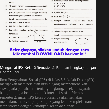
Menguasai IPS Kelas 5 Semester 2: Panduan Lengkap dengan
Contoh Soal
Ilmu Pengetahuan Sosial (IPS) di kelas 5 Sekolah Dasar (SD)
merupakan mata pelajaran krusial yang memperkenalkan
siswa pada pemahaman tentang lingkungan sekitar, sejarah
bangsa, hingga bentuk-bentuk interaksi sosial. Memasuki
semester 2, materi IPS kelas 5 biasanya akan semakin
mendalam, mencakup topik-topik yang lebih kompleks namun
tetap relevan dengan kehidupan sehari-hari anak.