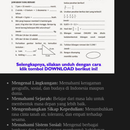
Mengenal Lingkungan:
Memahami keragaman
geografis, sosial, dan budaya di Indonesia maupun
dunia.
Memahami Sejarah:
Belajar dari masa lalu untuk
membentuk masa depan yang lebih baik.
Mengembangkan Sikap Kepedulian:
Menumbuhkan
rasa cinta tanah air, toleransi, dan empati terhadap
sesama.
Memahami Sistem Sosial:
Mengenal berbagai
lembaga dan interaksi yang membentuk kehidupan