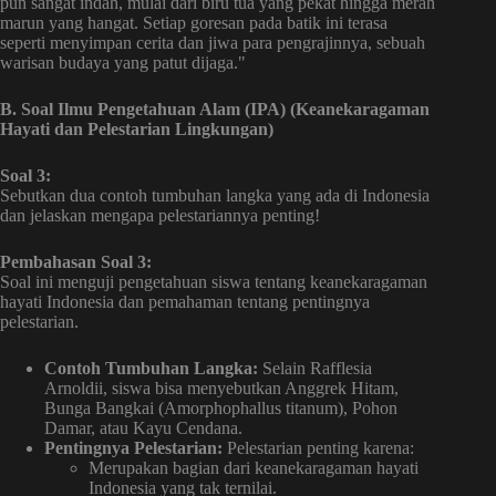
pun sangat indah, mulai dari biru tua yang pekat hingga merah
marun yang hangat. Setiap goresan pada batik ini terasa
seperti menyimpan cerita dan jiwa para pengrajinnya, sebuah
warisan budaya yang patut dijaga."
B. Soal Ilmu Pengetahuan Alam (IPA) (Keanekaragaman
Hayati dan Pelestarian Lingkungan)
Soal 3:
Sebutkan dua contoh tumbuhan langka yang ada di Indonesia
dan jelaskan mengapa pelestariannya penting!
Pembahasan Soal 3:
Soal ini menguji pengetahuan siswa tentang keanekaragaman
hayati Indonesia dan pemahaman tentang pentingnya
pelestarian.
Contoh Tumbuhan Langka:
Selain Rafflesia
Arnoldii, siswa bisa menyebutkan Anggrek Hitam,
Bunga Bangkai (Amorphophallus titanum), Pohon
Damar, atau Kayu Cendana.
Pentingnya Pelestarian:
Pelestarian penting karena:
Merupakan bagian dari keanekaragaman hayati
Indonesia yang tak ternilai.