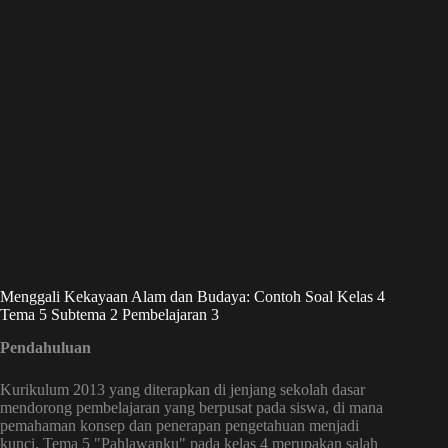
Menggali Kekayaan Alam dan Budaya: Contoh Soal Kelas 4
Tema 5 Subtema 2 Pembelajaran 3
Pendahuluan
Kurikulum 2013 yang diterapkan di jenjang sekolah dasar
mendorong pembelajaran yang berpusat pada siswa, di mana
pemahaman konsep dan penerapan pengetahuan menjadi
kunci. Tema 5 "Pahlawanku" pada kelas 4 merupakan salah