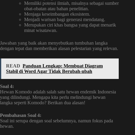
Memiliki potensi ilmiah, misalnya sebagai sumber
obat-obatan atau bahan penelitian.
Menjaga keseimbangan ekosistem.
Menjadi warisan bagi generasi mendatang.
Merupakan ciri khas bangsa yang dapat menarik
minat wisatawan.
Jawaban yang baik akan menyebutkan tumbuhan langka
dengan tepat dan memberikan alasan pelestarian yang relevan.
READ
Panduan Lengkap: Membuat Diagram
Stabil di Word Agar Tidak Berubah-ubah
Soal 4:
Hewan Komodo adalah salah satu hewan endemik Indonesia
yang dilindungi. Mengapa kita perlu melindungi hewan
langka seperti Komodo? Berikan dua alasan!
Pembahasan Soal 4:
Soal ini serupa dengan soal sebelumnya, namun fokus pada
hewan.