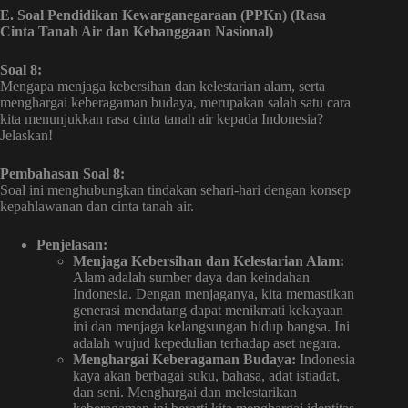
E. Soal Pendidikan Kewarganegaraan (PPKn) (Rasa
Cinta Tanah Air dan Kebanggaan Nasional)
Soal 8:
Mengapa menjaga kebersihan dan kelestarian alam, serta
menghargai keberagaman budaya, merupakan salah satu cara
kita menunjukkan rasa cinta tanah air kepada Indonesia?
Jelaskan!
Pembahasan Soal 8:
Soal ini menghubungkan tindakan sehari-hari dengan konsep
kepahlawanan dan cinta tanah air.
Penjelasan:
Menjaga Kebersihan dan Kelestarian Alam:
Alam adalah sumber daya dan keindahan
Indonesia. Dengan menjaganya, kita memastikan
generasi mendatang dapat menikmati kekayaan
ini dan menjaga kelangsungan hidup bangsa. Ini
adalah wujud kepedulian terhadap aset negara.
Menghargai Keberagaman Budaya:
Indonesia
kaya akan berbagai suku, bahasa, adat istiadat,
dan seni. Menghargai dan melestarikan