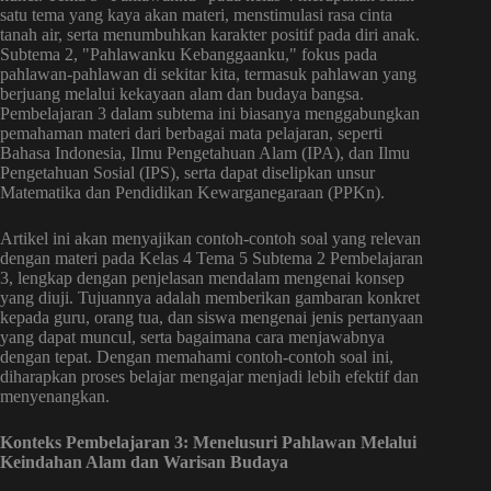
satu tema yang kaya akan materi, menstimulasi rasa cinta
tanah air, serta menumbuhkan karakter positif pada diri anak.
Subtema 2, "Pahlawanku Kebanggaanku," fokus pada
pahlawan-pahlawan di sekitar kita, termasuk pahlawan yang
berjuang melalui kekayaan alam dan budaya bangsa.
Pembelajaran 3 dalam subtema ini biasanya menggabungkan
pemahaman materi dari berbagai mata pelajaran, seperti
Bahasa Indonesia, Ilmu Pengetahuan Alam (IPA), dan Ilmu
Pengetahuan Sosial (IPS), serta dapat diselipkan unsur
Matematika dan Pendidikan Kewarganegaraan (PPKn).
Artikel ini akan menyajikan contoh-contoh soal yang relevan
dengan materi pada Kelas 4 Tema 5 Subtema 2 Pembelajaran
3, lengkap dengan penjelasan mendalam mengenai konsep
yang diuji. Tujuannya adalah memberikan gambaran konkret
kepada guru, orang tua, dan siswa mengenai jenis pertanyaan
yang dapat muncul, serta bagaimana cara menjawabnya
dengan tepat. Dengan memahami contoh-contoh soal ini,
diharapkan proses belajar mengajar menjadi lebih efektif dan
menyenangkan.
Konteks Pembelajaran 3: Menelusuri Pahlawan Melalui
Keindahan Alam dan Warisan Budaya