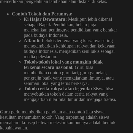
memerlukan pengetahuan tambahan atau diskusi di kelas.
Contoh Tokoh dan Perannya:
Ki Hajar Dewantara:
Meskipun lebih dikenal
sebagai Bapak Pendidikan, beliau juga
menekankan pentingnya pendidikan yang berakar
pada budaya Indonesia.
Affandi:
Pelukis terkenal yang karyanya sering
menggambarkan kehidupan rakyat dan kekayaan
budaya Indonesia, menjadikan seni lukis sebagai
media pelestarian.
Tokoh-tokoh lokal yang mungkin tidak
terkenal secara nasional:
Guru bisa
memberikan contoh guru tari, guru gamelan,
pengrajin batik yang mengajarkan ilmunya, atau
seniman lokal yang terus berkarya.
Tokoh cerita rakyat atau legenda:
Siswa bisa
menyebutkan tokoh dalam cerita rakyat yang
mengajarkan nilai-nilai luhur dan menjaga tradisi.
Guru perlu memberikan panduan atau contoh jika siswa
kesulitan menemukan tokoh. Yang terpenting adalah siswa
memahami konsep bahwa melestarikan budaya adalah bentuk
kepahlawanan.