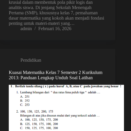
krusial dalam membentuk pola pikir logis dan
analitis siswa. Di jenjang Sekolah Menengah
Pertama (SMP), khususnya kelas 7, pemahaman
dasar matematika yang kokoh akan menjadi fondasi
penting untuk materi-materi yang…
admin
Februari 16, 2026
Pendidikan
Kuasai Matematika Kelas 7 Semester 2 Kurikulum
2013: Panduan Lengkap Unduh Soal Latihan