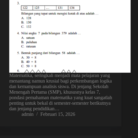
Matematika, seringkali menjadi mata pelajaran yang
menantang namun krusial bagi perkembangan logika
dan kemampuan analisis siswa. Di jenjang Sekolah
Menengah Pertama (SMP), khususnya kelas 7,
pondasi pemahaman matematika yang kuat sangatlah
penting untuk bekal di semester-semester berikutnya
dan jenjang pendidikan…
admin
Februari 15, 2026