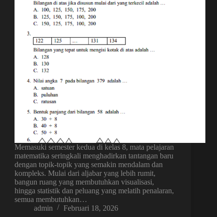
Memasuki semester kedua di kelas 8, mata pelajaran
matematika seringkali menghadirkan tantangan baru
dengan topik-topik yang semakin mendalam dan
kompleks. Mulai dari aljabar yang lebih rumit,
bangun ruang yang membutuhkan visualisasi,
hingga statistik dan peluang yang melatih penalaran,
semua membutuhkan…
admin
Februari 18, 2026