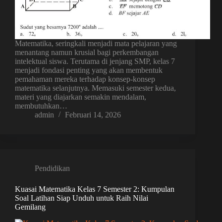
Matematika, seringkali menjadi mata pelajaran yang
menantang namun krusial bagi perkembangan
intelektual siswa. Terutama di jenjang SMP, kelas 7
menjadi fondasi penting yang akan membentuk
pemahaman mereka terhadap konsep-konsep
matematika selanjutnya. Memasuki semester kedua,
materi yang diajarkan semakin mendalam,
membutuhkan…
admin
Februari 14, 2026
Pendidikan
Kuasai Matematika Kelas 7 Semester 2: Kumpulan
Soal Latihan Siap Unduh untuk Raih Nilai
Gemilang